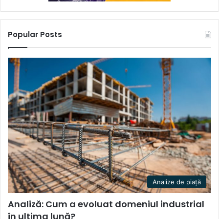
Popular Posts
Analize de piață
Analiză: Cum a evoluat domeniul industrial
în ultima lună?