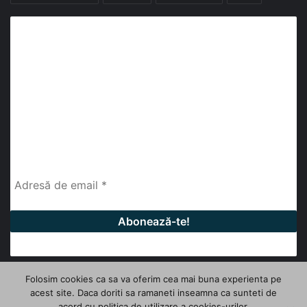
Abonează-te la buletinul nostru de știri
abonează-te la newsletter
Fii la curent cu ultimele știri, analize și interviuri despre
piața construcțiilor industriale alături de cei peste
13.000 abonați prin newsletterul lunar de la InfoHale.
Folosim cookies ca sa va oferim cea mai buna experienta pe
acest site. Daca doriti sa ramaneti inseamna ca sunteti de
© Copyright 2026, All Rights Reserved | InfoHale
acord cu politica de utilizare a cookies-urilor.