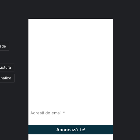
Abonează-te la buletinul nostru
de știri
tade
abonează-te la newsletter
ructura
Fii la curent cu ultimele știri, analize și
interviuri despre piața construcțiilor
nalize
industriale alături de cei peste 13.000
abonați prin newsletterul lunar de la
InfoHale.