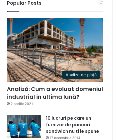
Popular Posts
Analize de piață
Analiză: Cum a evoluat domeniul
industrial în ultima lună?
2 aprilie 2021
10 lucruri pe care un
furnizor de panouri
sandwich nu ti le spune
17 decembrie 2014