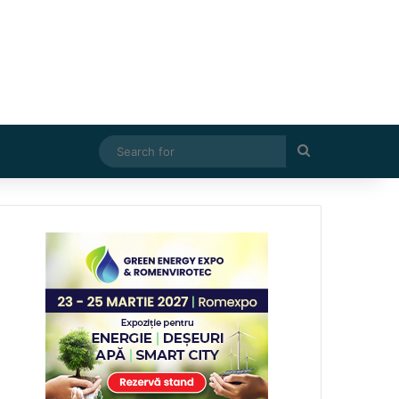
Search
for