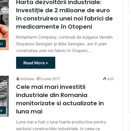
Harta dezvoltării industriale:
Investiție de 2 milioane de euro
în construirea unei noi fabrici de
medicamente în Otopeni
Rompharm Company, condusă de bulgarul Venelin
Stoyanov Georgiev și Aida Georgiev, are în plan
ri
construirea unei noi fabrici în Otopeni,…
Read More »
InfoHale
6 iunie 2017
420
Cele mai mari investitii
industriale din Romania
monitorizate si actualizate in
luna mai
re
Luna mai a fost o luna foarte productiva pentru
sectorul constructiilor industriale. In ceea ce