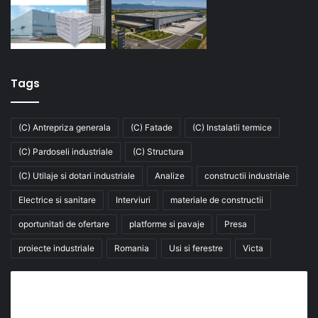
Tags
(C) Antrepriza generala
(C) Fatade
(C) Instalatii termice
(C) Pardoseli industriale
(C) Structura
(C) Utilaje si dotari industriale
Analize
constructii industriale
Electrice si sanitare
Interviuri
materiale de constructii
oportunitati de ofertare
platforme si pavaje
Presa
proiecte industriale
Romania
Usi si ferestre
Victa
Abonează-te la buletinul nostru de știri