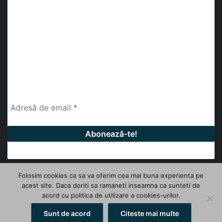
abonează-te la newsletter
Fii la curent cu ultimele știri, analize și interviuri despre
piața construcțiilor industriale alături de cei peste
13.000 abonați prin newsletterul lunar de la InfoHale.
Folosim cookies ca sa va oferim cea mai buna experienta pe
acest site. Daca doriti sa ramaneti inseamna ca sunteti de
© Copyright 2026, All Rights Reserved | InfoHale
acord cu politica de utilizare a cookies-urilor.
Facebook
LinkedIn
YouTube
Sunt de acord
Citeste mai multe