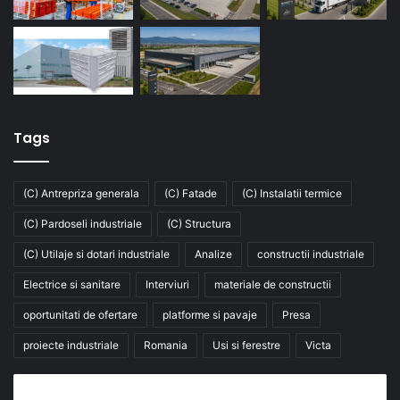
Tags
(C) Antrepriza generala
(C) Fatade
(C) Instalatii termice
(C) Pardoseli industriale
(C) Structura
(C) Utilaje si dotari industriale
Analize
constructii industriale
Electrice si sanitare
Interviuri
materiale de constructii
oportunitati de ofertare
platforme si pavaje
Presa
proiecte industriale
Romania
Usi si ferestre
Victa
Abonează-te la buletinul nostru de știri