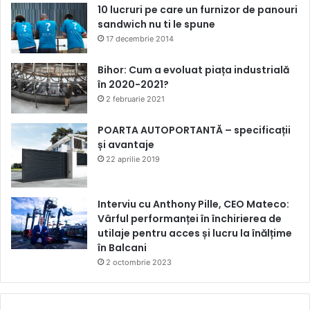
10 lucruri pe care un furnizor de panouri
sandwich nu ti le spune
17 decembrie 2014
Bihor: Cum a evoluat piața industrială
în 2020-2021?
2 februarie 2021
POARTA AUTOPORTANTĂ – specificații
și avantaje
22 aprilie 2019
Interviu cu Anthony Pille, CEO Mateco:
Vârful performanței în închirierea de
utilaje pentru acces și lucru la înălțime
în Balcani
2 octombrie 2023