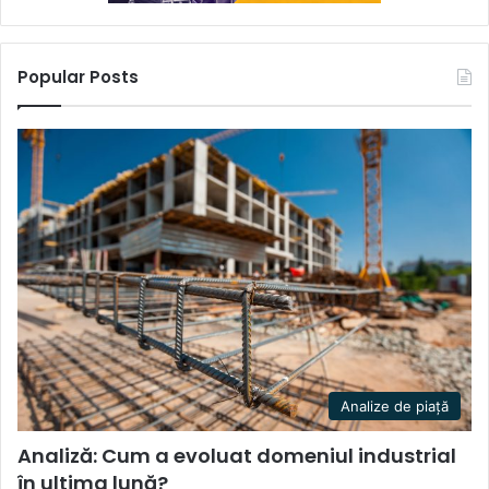
Popular Posts
Analize de piață
Analiză: Cum a evoluat domeniul industrial
în ultima lună?