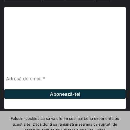
Abonează-te la buletinul nostru de știri
abonează-te la newsletter
Fii la curent cu ultimele știri, analize și interviuri despre
piața construcțiilor industriale alături de cei peste
13.000 abonați prin newsletterul lunar de la InfoHale.
Folosim cookies ca sa va oferim cea mai buna experienta pe
acest site. Daca doriti sa ramaneti inseamna ca sunteti de
© Copyright 2026, All Rights Reserved | InfoHale