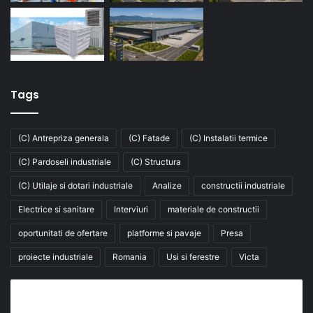
Tags
(C) Antrepriza generala
(C) Fatade
(C) Instalatii termice
(C) Pardoseli industriale
(C) Structura
(C) Utilaje si dotari industriale
Analize
constructii industriale
Electrice si sanitare
Interviuri
materiale de constructii
oportunitati de ofertare
platforme si pavaje
Presa
proiecte industriale
Romania
Usi si ferestre
Victa
Abonează-te la buletinul nostru de știri