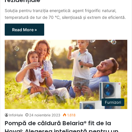
Soluția pentru tranziția energetică: agent frigorific natural,
temperatură de tur de 70 °C, silențioasă și extrem de eficientă.
Read More »
Furnizori
InfoHale
24 noiembrie 2023
1.618
Pompă de căldură Belaria® fit de la
Hoval: Alegerea inteligentă pentru un