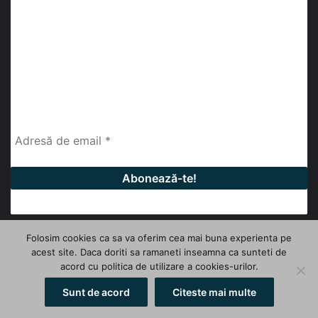
abonează-te la newsletter
Fii la curent cu ultimele știri, analize și interviuri despre
piața construcțiilor industriale alături de cei peste
13.000 abonați prin newsletterul lunar de la InfoHale.
Folosim cookies ca sa va oferim cea mai buna experienta pe
acest site. Daca doriti sa ramaneti inseamna ca sunteti de
© Copyright 2026, All Rights Reserved | InfoHale
acord cu politica de utilizare a cookies-urilor.
Facebook
LinkedIn
YouTube
Sunt de acord
Citeste mai multe