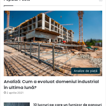
Analize de piață
Analiză: Cum a evoluat domeniul industrial
în ultima lună?
2 aprilie 2021
10 lucruri pe care un furnizor de panouri