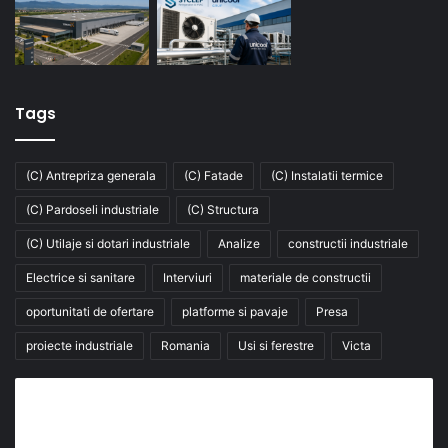
Tags
(C) Antrepriza generala
(C) Fatade
(C) Instalatii termice
(C) Pardoseli industriale
(C) Structura
(C) Utilaje si dotari industriale
Analize
constructii industriale
Electrice si sanitare
Interviuri
materiale de constructii
oportunitati de ofertare
platforme si pavaje
Presa
proiecte industriale
Romania
Usi si ferestre
Victa
Abonează-te la buletinul nostru de știri