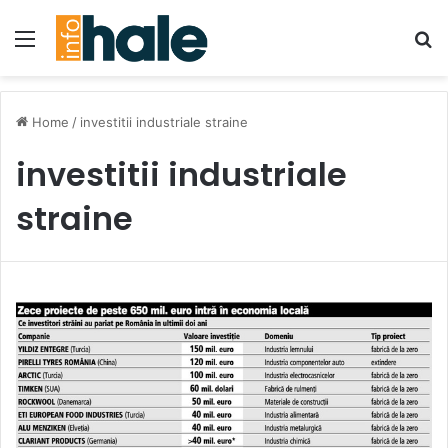
Menu
Se
Home
/
investitii industriale straine
investitii industriale
straine