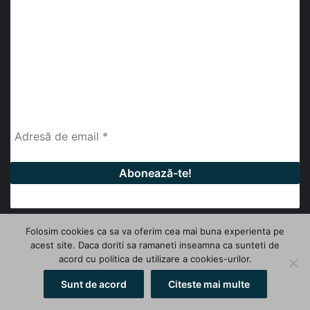
abonează-te la newsletter
Fii la curent cu ultimele știri, analize și interviuri despre
piața construcțiilor industriale alături de cei peste
13.000 abonați prin newsletterul lunar de la InfoHale.
Folosim cookies ca sa va oferim cea mai buna experienta pe
acest site. Daca doriti sa ramaneti inseamna ca sunteti de
© Copyright 2026, All Rights Reserved | InfoHale
acord cu politica de utilizare a cookies-urilor.
Facebook
LinkedIn
YouTube
Sunt de acord
Citeste mai multe