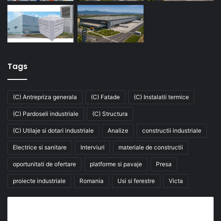
Tags
(C) Antrepriza generala
(C) Fatade
(C) Instalatii termice
(C) Pardoseli industriale
(C) Structura
(C) Utilaje si dotari industriale
Analize
constructii industriale
Electrice si sanitare
Interviuri
materiale de constructii
oportunitati de ofertare
platforme si pavaje
Presa
proiecte industriale
Romania
Usi si ferestre
Victa
Abonează-te la buletinul nostru de știri