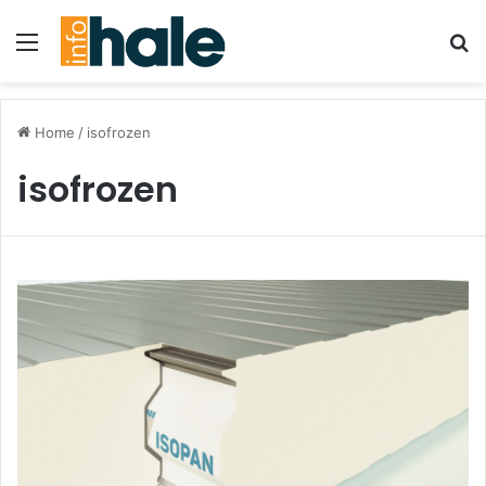
Menu
Se
Home
/
isofrozen
isofrozen