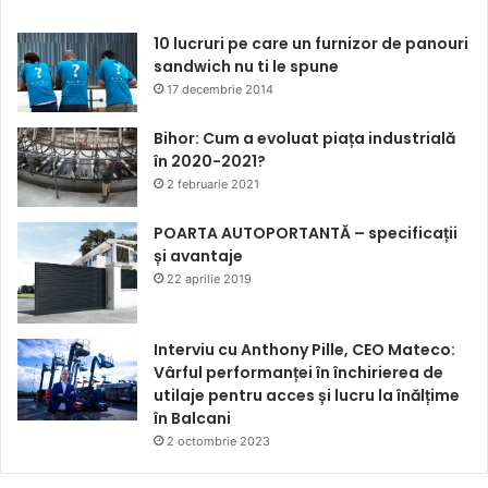
10 lucruri pe care un furnizor de panouri
sandwich nu ti le spune
17 decembrie 2014
Bihor: Cum a evoluat piața industrială
în 2020-2021?
2 februarie 2021
POARTA AUTOPORTANTĂ – specificații
și avantaje
22 aprilie 2019
Interviu cu Anthony Pille, CEO Mateco:
Vârful performanței în închirierea de
utilaje pentru acces și lucru la înălțime
în Balcani
2 octombrie 2023