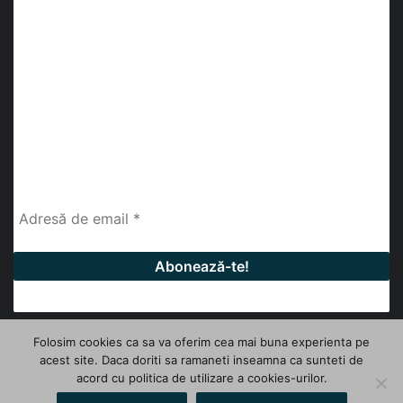
Abonează-te la buletinul nostru de știri
abonează-te la newsletter
Fii la curent cu ultimele știri, analize și interviuri despre
piața construcțiilor industriale alături de cei peste
13.000 abonați prin newsletterul lunar de la InfoHale.
Folosim cookies ca sa va oferim cea mai buna experienta pe
acest site. Daca doriti sa ramaneti inseamna ca sunteti de
© Copyright 2026, All Rights Reserved | InfoHale
acord cu politica de utilizare a cookies-urilor.