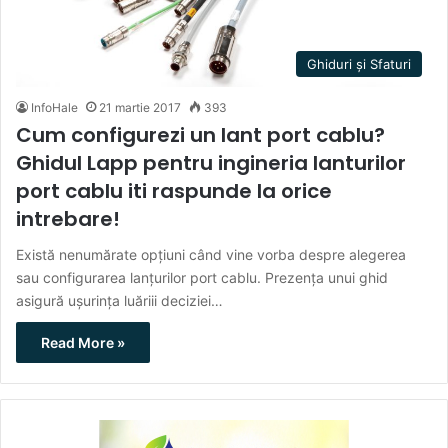
Ghiduri și Sfaturi
InfoHale
21 martie 2017
393
Cum configurezi un lant port cablu?
Ghidul Lapp pentru ingineria lanturilor
port cablu iti raspunde la orice
intrebare!
Există nenumărate opţiuni când vine vorba despre alegerea
sau configurarea lanţurilor port cablu. Prezenţa unui ghid
asigură uşurinţa luăriii deciziei…
Read More »