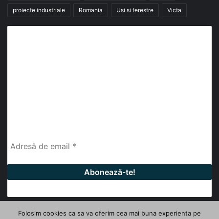
proiecte industriale
Romania
Usi si ferestre
Victa
Abonează-te la buletinul nostru de știri
abonează-te la newsletter
Fii la curent cu ultimele știri, analize și interviuri despre
piața construcțiilor industriale alături de cei peste
13.000 abonați prin newsletterul lunar de la InfoHale.
Folosim cookies ca sa va oferim cea mai buna experienta pe