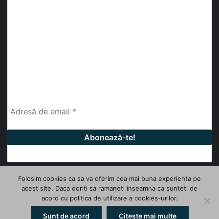
Abonează-te la buletinul nostru de știri
abonează-te la newsletter
Fii la curent cu ultimele știri, analize și interviuri despre
piața construcțiilor industriale alături de cei peste
13.000 abonați prin newsletterul lunar de la InfoHale.
Folosim cookies ca sa va oferim cea mai buna experienta pe
acest site. Daca doriti sa ramaneti inseamna ca sunteti de
© Copyright 2026, All Rights Reserved | InfoHale
acord cu politica de utilizare a cookies-urilor.
Facebook
LinkedIn
YouTube
Sunt de acord
Citeste mai multe