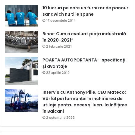
10 lucruri pe care un furnizor de panouri
sandwich nu ti le spune
17 decembrie 2014
Bihor: Cum a evoluat piața industrială
în 2020-2021?
2 februarie 2021
POARTA AUTOPORTANTĂ – specificații
și avantaje
22 aprilie 2019
Interviu cu Anthony Pille, CEO Mateco:
Vârful performanței în închirierea de
utilaje pentru acces și lucru la înălțime
în Balcani
2 octombrie 2023