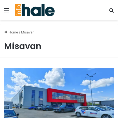
Menu
Se
Home
/
Misavan
Misavan