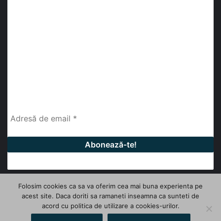
Abonează-te la buletinul nostru de știri
abonează-te la newsletter
Fii la curent cu ultimele știri, analize și interviuri despre
piața construcțiilor industriale alături de cei peste
13.000 abonați prin newsletterul lunar de la InfoHale.
Folosim cookies ca sa va oferim cea mai buna experienta pe
acest site. Daca doriti sa ramaneti inseamna ca sunteti de
© Copyright 2026, All Rights Reserved | InfoHale
acord cu politica de utilizare a cookies-urilor.