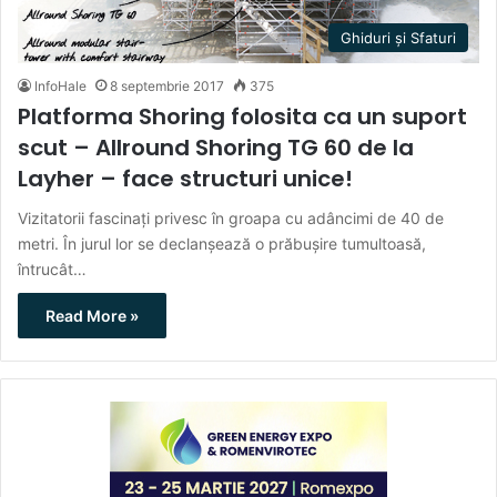
Ghiduri și Sfaturi
InfoHale
8 septembrie 2017
375
Platforma Shoring folosita ca un suport
scut – Allround Shoring TG 60 de la
Layher – face structuri unice!
Vizitatorii fascinați privesc în groapa cu adâncimi de 40 de
metri. În jurul lor se declanșează o prăbușire tumultoasă,
întrucât…
Read More »