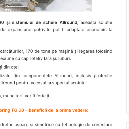
60 și sistemului de schele Allround
, această soluție
de expansiune potrivite pot fi adaptate economic la
cărcăturilor, 170 de tone pe mașină și legarea folosind
xiune cu cap rotativ fără șuruburi.
i din oțel
alizate din componentele Allround, inclusiv protecție
llround pentru accesul la suportul scutului.
uncitorii vor fi fericiți.
ring TG 60 – beneficii de la prima vedere:
adrelor ușoare și simetrice cu tehnologie de conectare