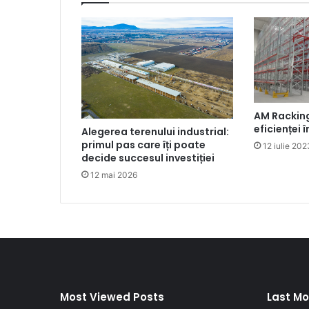
AM Rackin
eficienței 
Alegerea terenului industrial:
primul pas care îți poate
12 iulie 202
decide succesul investiției
12 mai 2026
Most Viewed Posts
Last Mo