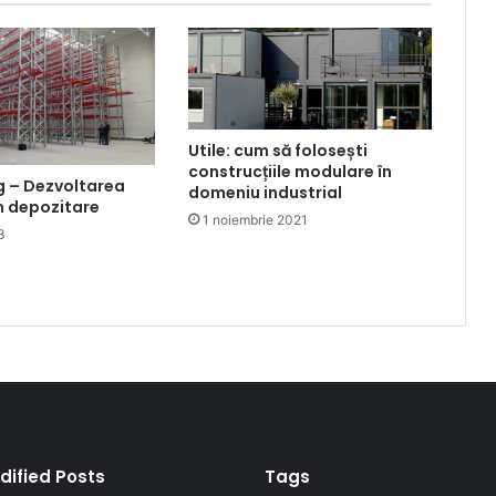
Utile: cum să folosești
construcțiile modulare în
g – Dezvoltarea
domeniu industrial
în depozitare
1 noiembrie 2021
3
dified Posts
Tags