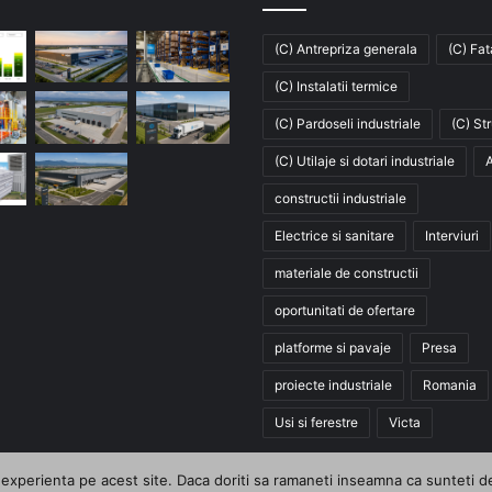
(C) Antrepriza generala
(C) Fa
(C) Instalatii termice
(C) Pardoseli industriale
(C) St
(C) Utilaje si dotari industriale
A
constructii industriale
Electrice si sanitare
Interviuri
materiale de constructii
oportunitati de ofertare
platforme si pavaje
Presa
proiecte industriale
Romania
Usi si ferestre
Victa
xperienta pe acest site. Daca doriti sa ramaneti inseamna ca sunteti de a