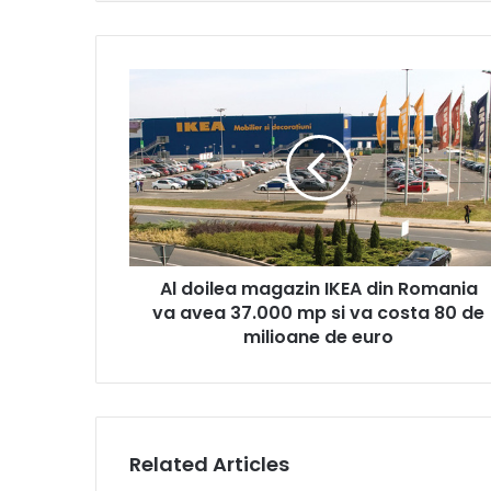
Al
doilea
magazin
IKEA
din
Romania
va
avea
37.000
Al doilea magazin IKEA din Romania
mp
si
va avea 37.000 mp si va costa 80 de
va
milioane de euro
costa
80
de
milioane
de
Related Articles
euro