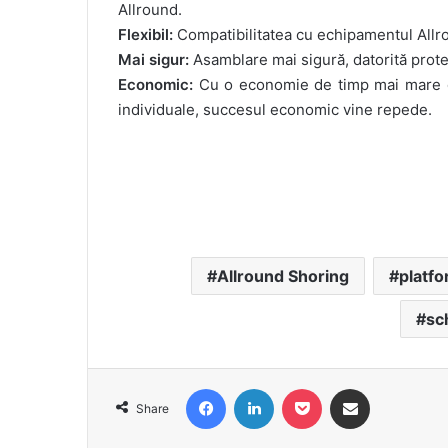
Allround.
Flexibil:
Compatibilitatea cu echipamentul Allro
Mai sigur:
Asamblare mai sigură, datorită protec
Economic:
Cu o economie de timp mai mare de
individuale, succesul economic vine repede.
Allround Shoring
platf
sc
Facebook
LinkedIn
Pocket
Share via Email
Share