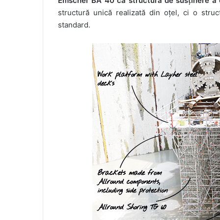
Emscher BA 40 ca structură de susținere a 
structură unică realizată din oțel, ci o stru
standard.