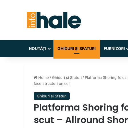
NOUTĂȚI
GHIDURI ȘI SFATURI
FURNIZORI
Home
/
Ghiduri și Sfaturi
/
Platforma Shoring folosi
face structuri unice!
Ghiduri și Sfaturi
Platforma Shoring fo
scut – Allround Shor