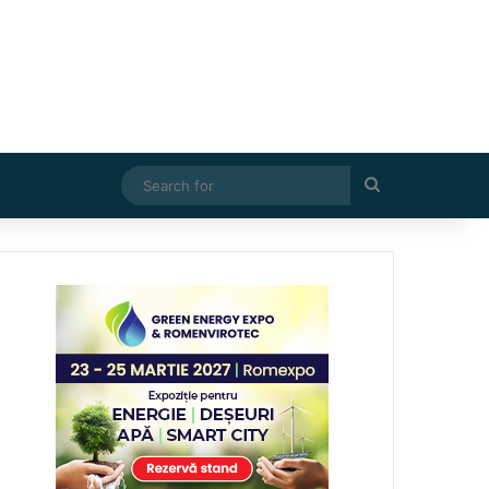
Search
for