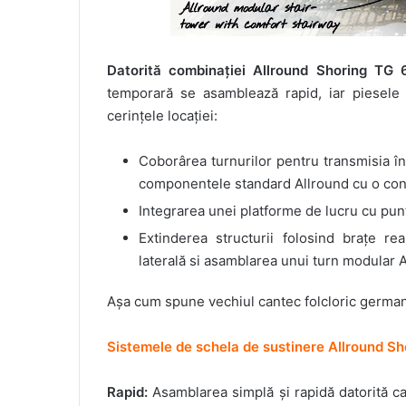
Datorită combinației Allround Shoring TG 
temporară se asamblează rapid, iar piesele 
cerințele locației:
Coborârea turnurilor pentru transmisia în
componentele standard Allround cu o cone
Integrarea unei platforme de lucru cu punț
Extinderea structurii folosind brațe re
laterală si asamblarea unui turn modular A
Așa cum spune vechiul cantec folcloric german, m
Sistemele de schela de sustinere Allround Sho
Rapid:
Asamblarea simplă și rapidă datorită c