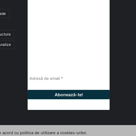
de știri
tade
abonează-te la newsletter
ructura
Fii la curent cu ultimele știri, analize și
interviuri despre piața construcțiilor
nalize
industriale alături de cei peste 13.000
abonați prin newsletterul lunar de la
InfoHale.
cord cu politica de utilizare a cookies-urilor.