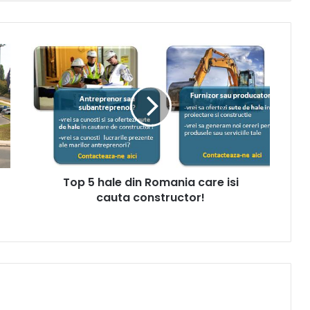
Top
5
hale
din
Romania
care
isi
cauta
constructor!
Top 5 hale din Romania care isi
cauta constructor!