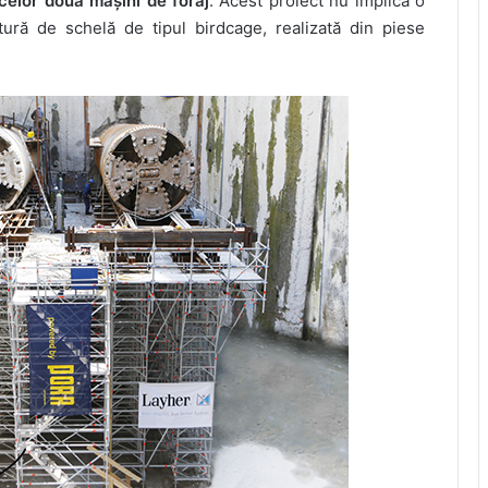
celor două mașini de foraj
. Acest proiect nu implică o
ctură de schelă de tipul birdcage, realizată din piese