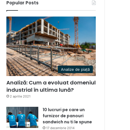
Popular Posts
Analize de piață
Analiză: Cum a evoluat domeniul
industrial în ultima lună?
2 aprilie 2021
10 lucruri pe care un
furnizor de panouri
sandwich nu ti le spune
17 decembrie 2014