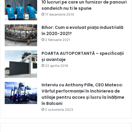
10 lucruri pe care un furnizor de panouri
sandwich nu ti le spune
17 decembrie 2014
Bihor: Cum a evoluat piața industrială
în 2020-2021?
2 februarie 2021
POARTA AUTOPORTANTĂ – specificații
și avantaje
22 aprilie 2019
Interviu cu Anthony Pille, CEO Mateco:
Vârful performanței în închirierea de
utilaje pentru acces și lucru la înălțime
în Balcani
2 octombrie 2023