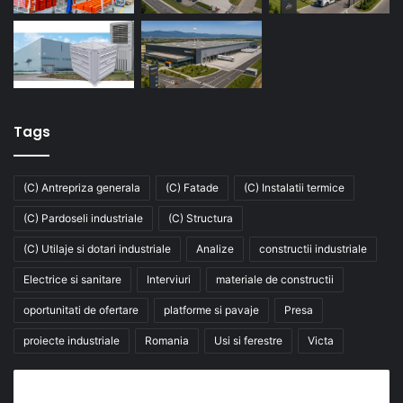
Tags
(C) Antrepriza generala
(C) Fatade
(C) Instalatii termice
(C) Pardoseli industriale
(C) Structura
(C) Utilaje si dotari industriale
Analize
constructii industriale
Electrice si sanitare
Interviuri
materiale de constructii
oportunitati de ofertare
platforme si pavaje
Presa
proiecte industriale
Romania
Usi si ferestre
Victa
Abonează-te la buletinul nostru de știri