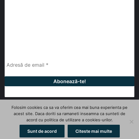
abonează-te la newsletter
Fii la curent cu ultimele știri, analize și interviuri despre
piața construcțiilor industriale alături de cei peste
13.000 abonați prin newsletterul lunar de la InfoHale.
Folosim cookies ca sa va oferim cea mai buna experienta pe
acest site. Daca doriti sa ramaneti inseamna ca sunteti de
© Copyright 2026, All Rights Reserved | InfoHale
acord cu politica de utilizare a cookies-urilor.
Facebook
LinkedIn
YouTube
Sunt de acord
Citeste mai multe