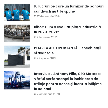
10 lucruri pe care un furnizor de panouri
sandwich nu ti le spune
17 decembrie 2014
Bihor: Cum a evoluat piața industrială
în 2020-2021?
2 februarie 2021
POARTA AUTOPORTANTĂ – specificații
și avantaje
22 aprilie 2019
Interviu cu Anthony Pille, CEO Mateco:
Vârful performanței în închirierea de
utilaje pentru acces și lucru la înălțime
în Balcani
2 octombrie 2023