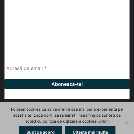
Abonează-te la buletinul nostru de știri
abonează-te la newsletter
Fii la curent cu ultimele știri, analize și interviuri despre
piața construcțiilor industriale alături de cei peste
13.000 abonați prin newsletterul lunar de la InfoHale.
Folosim cookies ca sa va oferim cea mai buna experienta pe
acest site. Daca doriti sa ramaneti inseamna ca sunteti de
© Copyright 2026, All Rights Reserved | InfoHale
acord cu politica de utilizare a cookies-urilor.
Facebook
LinkedIn
YouTube
Sunt de acord
Citeste mai multe