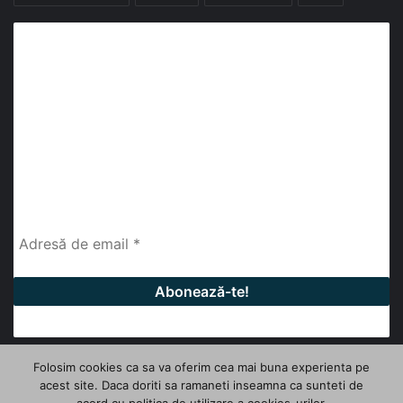
Abonează-te la buletinul nostru de știri
abonează-te la newsletter
Fii la curent cu ultimele știri, analize și interviuri despre
piața construcțiilor industriale alături de cei peste
13.000 abonați prin newsletterul lunar de la InfoHale.
Folosim cookies ca sa va oferim cea mai buna experienta pe
acest site. Daca doriti sa ramaneti inseamna ca sunteti de
© Copyright 2026, All Rights Reserved | InfoHale