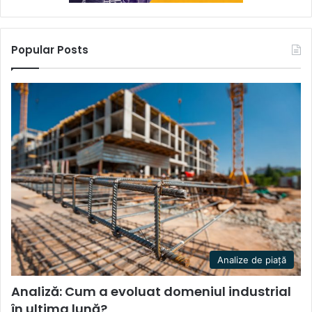
Popular Posts
Analize de piață
Analiză: Cum a evoluat domeniul industrial
în ultima lună?