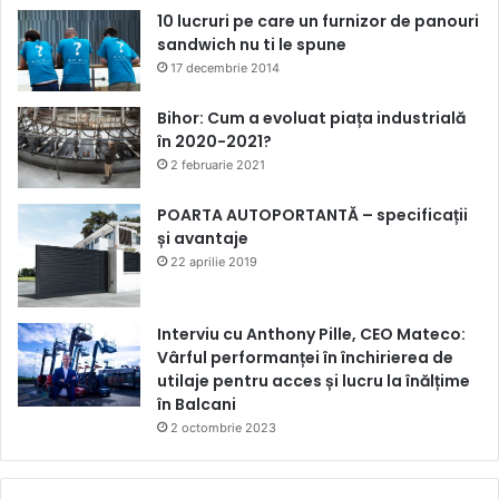
10 lucruri pe care un furnizor de panouri
sandwich nu ti le spune
17 decembrie 2014
Bihor: Cum a evoluat piața industrială
în 2020-2021?
2 februarie 2021
POARTA AUTOPORTANTĂ – specificații
și avantaje
22 aprilie 2019
Interviu cu Anthony Pille, CEO Mateco:
Vârful performanței în închirierea de
utilaje pentru acces și lucru la înălțime
în Balcani
2 octombrie 2023