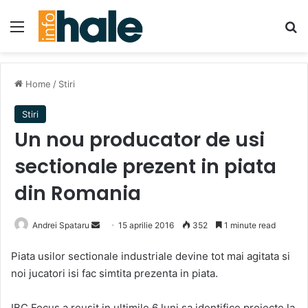
Menu
Se
Home
/
Stiri
Stiri
Un nou producator de usi
sectionale prezent in piata
din Romania
Send
Andrei Spataru
15 aprilie 2016
352
1 minute read
an
Piata usilor sectionale industriale devine tot mai agitata si
email
noi jucatori isi fac simtita prezenta in piata.
IBC Focus a reusit in ultimile 6 luni sa identifice proiecte la