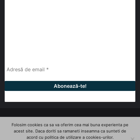
Abonează-te la buletinul nostru de știri
abonează-te la newsletter
Fii la curent cu ultimele știri, analize și interviuri despre
piața construcțiilor industriale alături de cei peste
13.000 abonați prin newsletterul lunar de la InfoHale.
© Copyright 2026, All Rights Reserved | InfoHale
Folosim cookies ca sa va oferim cea mai buna experienta pe
acest site. Daca doriti sa ramaneti inseamna ca sunteti de
Facebook
LinkedIn
YouTube
acord cu politica de utilizare a cookies-urilor.