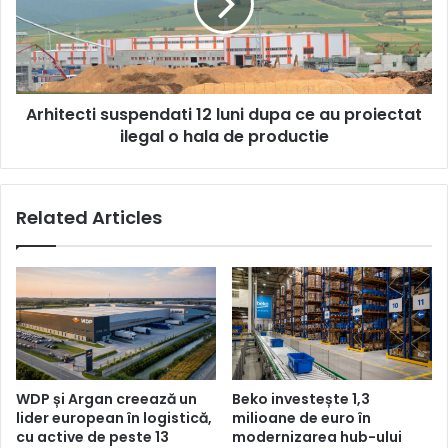
dupa
ce
au
proiectat
ilegal
Arhitecti suspendati 12 luni dupa ce au proiectat
o
hala
ilegal o hala de productie
de
productie
Related Articles
WDP și Argan creează un
Beko investește 1,3
lider european în logistică,
milioane de euro în
cu active de peste 13
modernizarea hub-ului