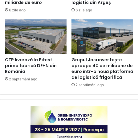
miliarde de euro
logistic din Argeș
6 zile ago
6 zile ago
CTP livrează la Pitești
Grupul Josi investește
prima fabrică DEHN din
aproape 40 de milioane de
România
euro într-o nouă platformă
de logistică frigorifică
2 săptămâni ago
2 săptămâni ago