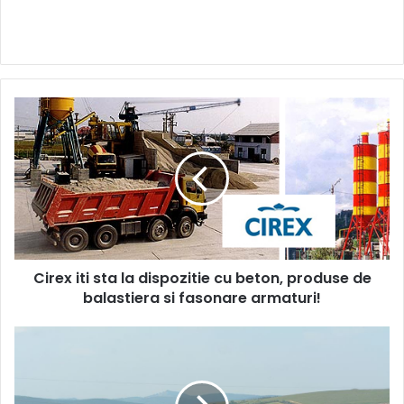
Cirex
iti
sta
la
dispozitie
cu
beton,
produse
de
Cirex iti sta la dispozitie cu beton, produse de
balastiera
si
balastiera si fasonare armaturi!
fasonare
armaturi!
Arhitecti
suspendati
12
luni