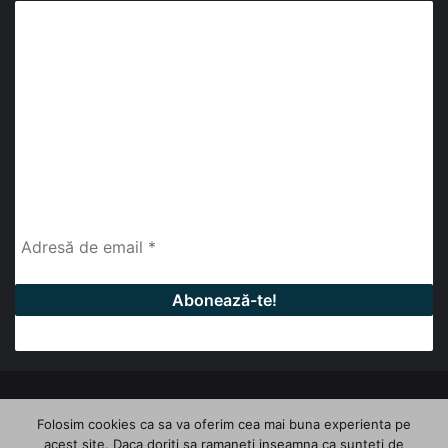
Abonează-te la buletinul nostru de știri
abonează-te la newsletter
Fii la curent cu ultimele știri, analize și interviuri despre
piața construcțiilor industriale alături de cei peste
13.000 abonați prin newsletterul lunar de la InfoHale.
© Copyright 2026, All Rights Reserved | InfoHale
Folosim cookies ca sa va oferim cea mai buna experienta pe
acest site. Daca doriti sa ramaneti inseamna ca sunteti de