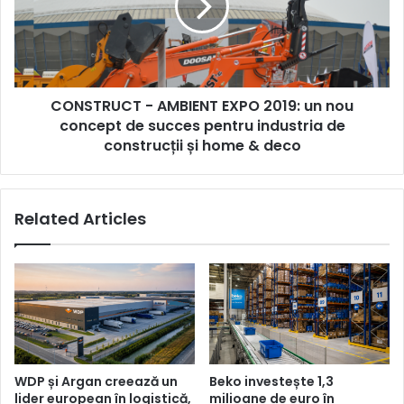
2019:
un
nou
concept
de
CONSTRUCT - AMBIENT EXPO 2019: un nou
succes
pentru
concept de succes pentru industria de
industria
construcții și home & deco
de
construcții
și
Related Articles
home
&
deco
WDP și Argan creează un
Beko investește 1,3
lider european în logistică,
milioane de euro în