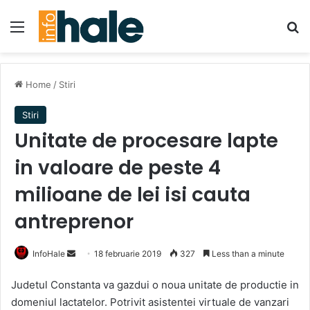
Menu
Se
Home
/
Stiri
Stiri
Unitate de procesare lapte
in valoare de peste 4
milioane de lei isi cauta
antreprenor
Send
InfoHale
18 februarie 2019
327
Less than a minute
an
Judetul Constanta va gazdui o noua unitate de productie in
email
domeniul lactatelor. Potrivit asistentei virtuale de vanzari