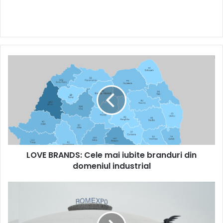
LOVE
BRANDS:
Cele
mai
iubite
branduri
din
domeniul
industrial
LOVE BRANDS: Cele mai iubite branduri din
domeniul industrial
CONSTRUCT
-
AMBIENT
EXPO