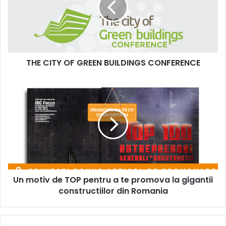
BUILDINGS
CONFERENCE
THE CITY OF GREEN BUILDINGS CONFERENCE
Un
motiv
de
TOP
pentru
a
te
promova
la
Un motiv de TOP pentru a te promova la gigantii
gigantii
constructiilor
constructiilor din Romania
din
Romania