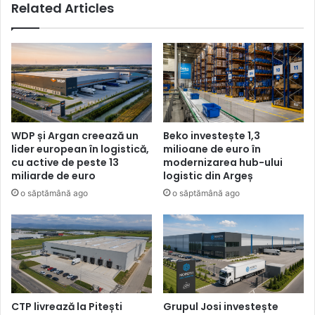
Related Articles
WDP și Argan creează un
Beko investește 1,3
lider european în logistică,
milioane de euro în
cu active de peste 13
modernizarea hub-ului
miliarde de euro
logistic din Argeș
o săptămână ago
o săptămână ago
CTP livrează la Pitești
Grupul Josi investește