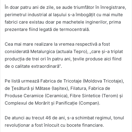
În doar patru ani de zile, se aude triumfător în înregistrare,
perimetrul industrial al Iaşului s-a îmbogăţit cu mai multe
fabrici care existau doar pe machetele inginerilor, prima
prezentare fiind legată de termocentrală.
Cea mai mare realizare la vremea respectivă a fost
considerată Metalurgica (actuala Tepro), „care şi-a triplat
producţia de trei ori în patru ani, ţevile produse aici fiind
de o calitate extraordinară”.
Pe listă urmează Fabrica de Tricotaje (Moldova Tricotaje),
de Ţesătură şi Mătase (Iaşitex), Filatura, Fabrica de
Produse Ceramice (Ceramica), Fibre Sintetice (Terom) şi
Complexul de Morărit şi Panificaţie (Compan).
De atunci au trecut 46 de ani, s-a schimbat regimul, tonul
revoluţionar a fost înlocuit cu bocete financiare.