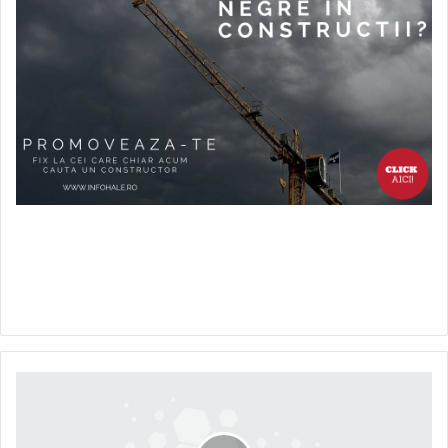
THE
CITY
OF
GREEN