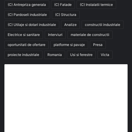
(C) Antrepriza generala
(C) Fatade
(C) Instalatii termice
(C) Pardoseli industriale
(C) Structura
(C) Utilaje si dotari industriale
Analize
constructii industriale
Electrice si sanitare
Interviuri
materiale de constructii
oportunitati de ofertare
platforme si pavaje
Presa
proiecte industriale
Romania
Usi si ferestre
Victa
Abonează-te la buletinul nostru de știri
abonează-te la newsletter
Fii la curent cu ultimele știri, analize și interviuri despre
piața construcțiilor industriale alături de cei peste
13.000 abonați prin newsletterul lunar de la InfoHale.