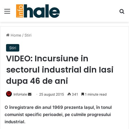
Menu
Se
Home
/
Stiri
Stiri
VIDEO: Incursiune in
sectorul industrial din Iasi
dupa 46 de ani
Send
InfoHale
25 august 2015
341
1 minute read
an
O înregistrare din anul 1969 prezenta Iaşul, în tonul
email
comunist specific perioadei, pe culmile progresului
industrial.