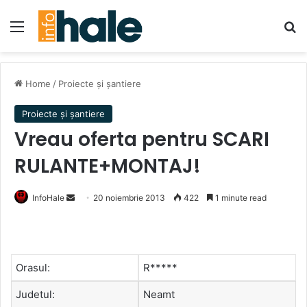
Menu
Se
Home
/
Proiecte și șantiere
Proiecte și șantiere
Vreau oferta pentru SCARI
RULANTE+MONTAJ!
Send
InfoHale
20 noiembrie 2013
422
1 minute read
an
email
Orasul:
R*****
Judetul:
Neamt