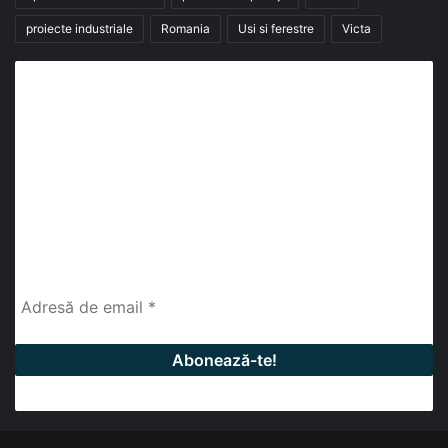
proiecte industriale
Romania
Usi si ferestre
Victa
Abonează-te la buletinul nostru de știri
abonează-te la newsletter
Fii la curent cu ultimele știri, analize și interviuri despre
piața construcțiilor industriale alături de cei peste
13.000 abonați prin newsletterul lunar de la InfoHale.