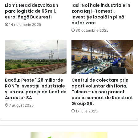
Lion’s Head dezvoltă un
Iași: Noi hale industriale în
parc logistic de 65 mil.
zona Iași–Tomești,
euro lângă București
investiție locală în plină
autorizare
14 noiembrie 2025
30 octombrie 2025
Bacău: Peste 1,28 miliarde
Centrul de colectare prin
RON în investiții industriale
aport voluntar din Horia,
și un nou parc planificat de
Tulcea – un nou proiect
Aerostar SA
public semnat de Konstant
Group SRL
7 august 2025
17 iulie 2025