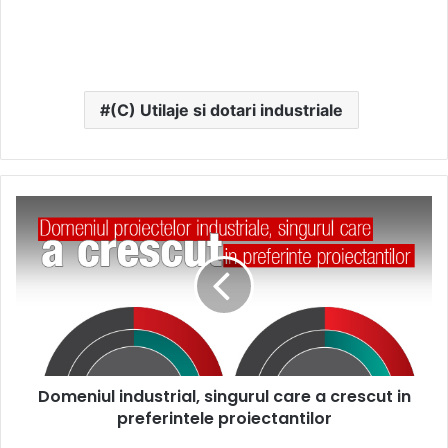
(C) Utilaje si dotari industriale
Domeniul
industrial,
singurul
care
a
crescut
in
preferintele
proiectantilor
Domeniul industrial, singurul care a crescut in
preferintele proiectantilor