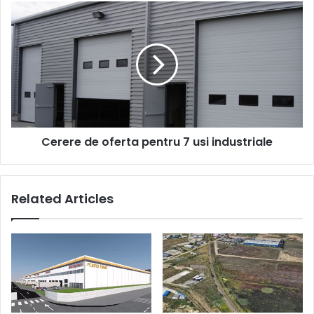
Cerere
de
oferta
pentru
7
usi
industriale
Cerere de oferta pentru 7 usi industriale
Related Articles