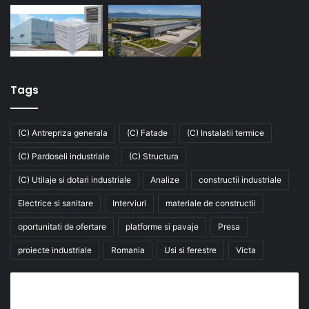
Tags
(C) Antrepriza generala
(C) Fatade
(C) Instalatii termice
(C) Pardoseli industriale
(C) Structura
(C) Utilaje si dotari industriale
Analize
constructii industriale
Electrice si sanitare
Interviuri
materiale de constructii
oportunitati de ofertare
platforme si pavaje
Presa
proiecte industriale
Romania
Usi si ferestre
Victa
Abonează-te la buletinul nostru de știri