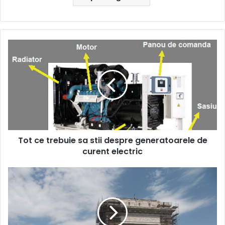
Tot
ce
trebuie
sa
stii
despre
generatoarele
de
curent
Tot ce trebuie sa stii despre generatoarele de
electric
curent electric
Ce
schele
au
fost
folosite
pentru