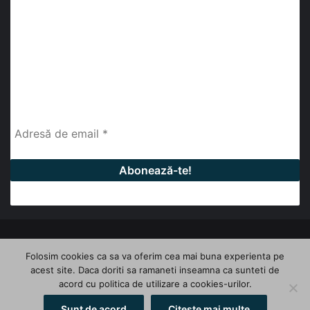
abonează-te la newsletter
Fii la curent cu ultimele știri, analize și interviuri despre
piața construcțiilor industriale alături de cei peste
13.000 abonați prin newsletterul lunar de la InfoHale.
© Copyright 2026, All Rights Reserved | InfoHale
Folosim cookies ca sa va oferim cea mai buna experienta pe
acest site. Daca doriti sa ramaneti inseamna ca sunteti de
Facebook
LinkedIn
YouTube
acord cu politica de utilizare a cookies-urilor.
Sunt de acord
Citeste mai multe