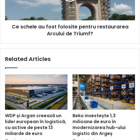
restaurarea
Arcului
de
Ce schele au fost folosite pentru restaurarea
Triumf?
Arcului de Triumf?
Related Articles
WDP și Argan creează un
Beko investește 1,3
lider european în logistică,
milioane de euro în
cu active de peste 13
modernizarea hub-ului
miliarde de euro
logistic din Argeș