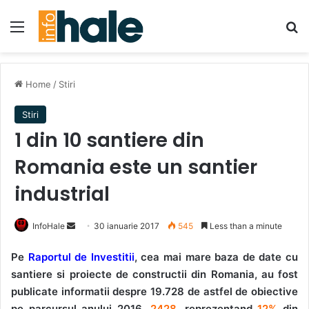
Menu
Se
Home
/
Stiri
Stiri
1 din 10 santiere din
Romania este un santier
industrial
Send
InfoHale
30 ianuarie 2017
545
Less than a minute
an
Pe
Raportul de Investitii
, cea mai mare baza de date cu
email
santiere si proiecte de constructii din Romania, au fost
publicate informatii despre 19.728 de astfel de obiective
pe parcursul anului 2016.
2428
, reprezentand
12%
din