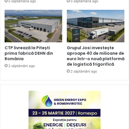
o săptămână ago
o săptămână ago
CTP livrează la Pitești
Grupul Josi investește
prima fabrică DEHN din
aproape 40 de milioane de
România
euro într-o nouă platformă
de logistică frigorifică
2 săptămâni ago
2 săptămâni ago