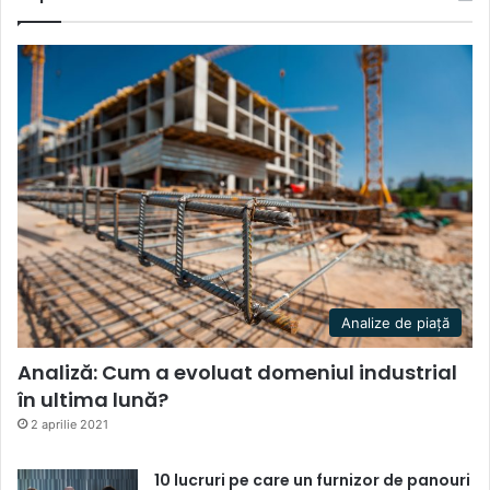
Analize de piață
Analiză: Cum a evoluat domeniul industrial
în ultima lună?
2 aprilie 2021
10 lucruri pe care un furnizor de panouri