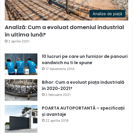
Analize de piață
Analiză: Cum a evoluat domeniul industrial
în ultima lună?
2 aprilie 2021
10 lucruri pe care un furnizor de panouri
sandwich nu ti le spune
17 decembrie 2014
Bihor: Cum a evoluat piața industrială
în 2020-2021?
2 februarie 2021
POARTA AUTOPORTANTĂ – specificații
și avantaje
22 aprilie 2019