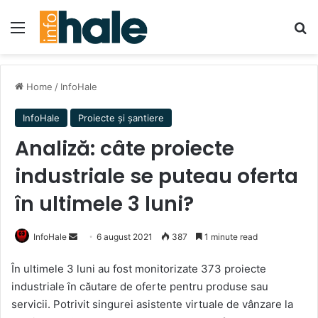
Menu
Se
Home
/
InfoHale
InfoHale
Proiecte și șantiere
Analiză: câte proiecte
industriale se puteau oferta
în ultimele 3 luni?
Send
InfoHale
6 august 2021
387
1 minute read
an
În ultimele 3 luni au fost monitorizate 373 proiecte
email
industriale în căutare de oferte pentru produse sau
servicii. Potrivit singurei asistente virtuale de vânzare la