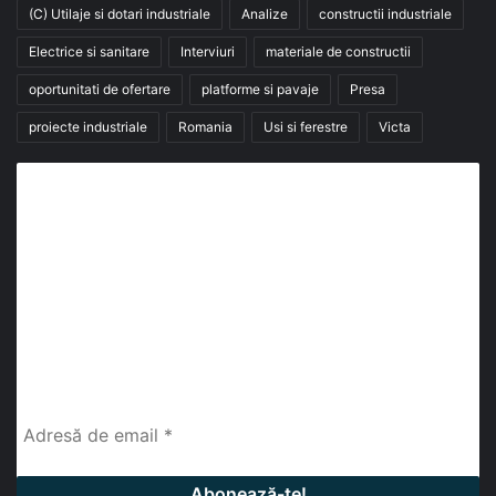
(C) Utilaje si dotari industriale
Analize
constructii industriale
Electrice si sanitare
Interviuri
materiale de constructii
oportunitati de ofertare
platforme si pavaje
Presa
proiecte industriale
Romania
Usi si ferestre
Victa
Abonează-te la buletinul nostru de știri
abonează-te la newsletter
Fii la curent cu ultimele știri, analize și interviuri despre
piața construcțiilor industriale alături de cei peste
13.000 abonați prin newsletterul lunar de la InfoHale.