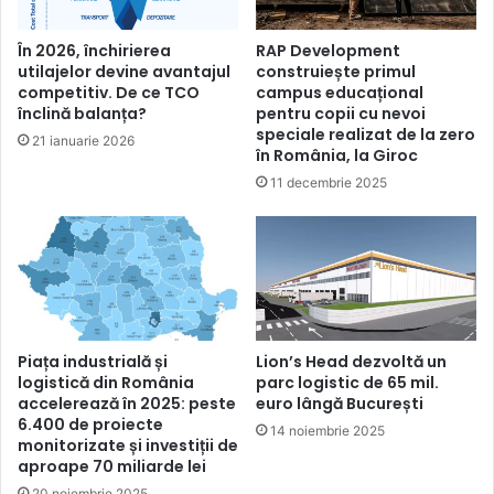
În 2026, închirierea
RAP Development
utilajelor devine avantajul
construiește primul
competitiv. De ce TCO
campus educațional
înclină balanța?
pentru copii cu nevoi
speciale realizat de la zero
21 ianuarie 2026
în România, la Giroc
11 decembrie 2025
Piața industrială și
Lion’s Head dezvoltă un
logistică din România
parc logistic de 65 mil.
accelerează în 2025: peste
euro lângă București
6.400 de proiecte
14 noiembrie 2025
monitorizate și investiții de
aproape 70 miliarde lei
20 noiembrie 2025