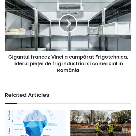
francez
Vinci
a
cumpărat
Frigotehnica,
liderul
pieței
de
Gigantul francez Vinci a cumpărat Frigotehnica,
frig
industrial
liderul pieței de frig industrial și comercial în
și
România
comercial
în
România
Related Articles