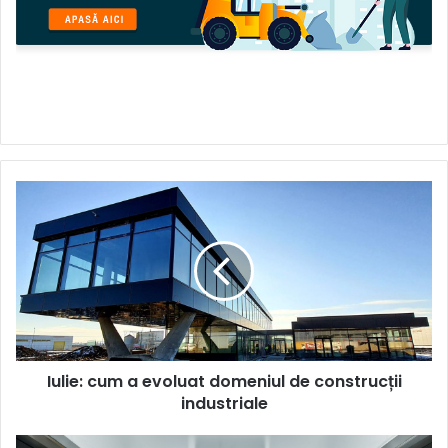
Iulie:
cum
a
evoluat
domeniul
de
construcții
industriale
Iulie: cum a evoluat domeniul de construcții
industriale
Gigantul