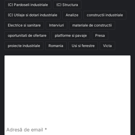
(C) Pardoseli industriale
(C) Structura
(C) Utilaje si dotari industriale
Analize
constructii industriale
Electrice si sanitare
Interviuri
materiale de constructii
oportunitati de ofertare
platforme si pavaje
Presa
proiecte industriale
Romania
Usi si ferestre
Victa
Abonează-te la buletinul nostru de știri
abonează-te la newsletter
Fii la curent cu ultimele știri, analize și interviuri despre
piața construcțiilor industriale alături de cei peste
13.000 abonați prin newsletterul lunar de la InfoHale.