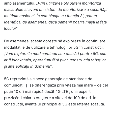
amplasamentului.
„Prin utilizarea 5G putem monitoriza
macaralele și avem un sistem de monitorizare a securității
multidimensional. În combinație cu funcția AI, putem
identifica, de asemenea, dacă oamenii poartă măști la fața
locului”
.
De asemenea, acesta dorește să exploreze în continuare
modalitățile de utilizare a tehnologiilor 5G în construcții:
„Vom explora în mod continuu alte utilizări pentru 5G, cum
ar fi blockchain, operațiuni fără pilot, construcția roboților
și alte aplicații în domeniu”
.
5G reprezintă a cincea generație de standarde de
comunicații și se diferențiază prin viteză mai mare – de cel
puțin 10 ori mai rapidă decât 4G LTE , unii experți
prezicând chiar o creștere a vitezei de 100 de ori. În
construcții, avantajul principal al 5G este latența scăzută.