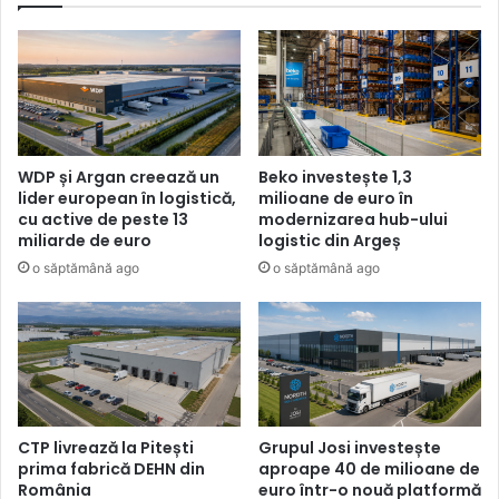
WDP și Argan creează un
Beko investește 1,3
lider european în logistică,
milioane de euro în
cu active de peste 13
modernizarea hub-ului
miliarde de euro
logistic din Argeș
o săptămână ago
o săptămână ago
CTP livrează la Pitești
Grupul Josi investește
prima fabrică DEHN din
aproape 40 de milioane de
România
euro într-o nouă platformă