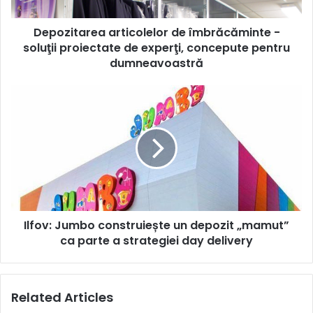
de
experţi,
Depozitarea articolelor de îmbrăcăminte -
concepute
pentru
soluţii proiectate de experţi, concepute pentru
dumneavoastră
dumneavoastră
Ilfov:
Jumbo
construiește
un
depozit
„mamut”
ca
parte
a
Ilfov: Jumbo construiește un depozit „mamut”
strategiei
day
ca parte a strategiei day delivery
delivery
Related Articles