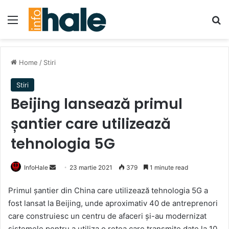
Menu
Se
Home
/
Stiri
Stiri
Beijing lansează primul
șantier care utilizează
tehnologia 5G
Send
InfoHale
23 martie 2021
379
1 minute read
an
Primul șantier din China care utilizează tehnologia 5G a
email
fost lansat la Beijing, unde aproximativ 40 de antreprenori
care construiesc un centru de afaceri și-au modernizat
sistemele pentru a utiliza o rețea care transmite date la 10