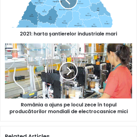
mari
2021: harta șantierelor industriale mari
România
a
ajuns
pe
locul
zece
în
topul
producătorilor
România a ajuns pe locul zece în topul
mondiali
de
producătorilor mondiali de electrocasnice mici
electrocasnice
mici
Related Articles