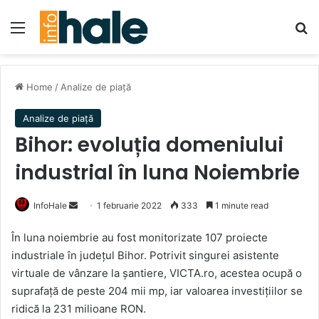
Menu
Se
Home
/
Analize de piață
Analize de piață
Bihor: evoluția domeniului
industrial în luna Noiembrie
Send
InfoHale
1 februarie 2022
333
1 minute read
an
În luna noiembrie au fost monitorizate 107 proiecte
email
industriale în județul Bihor. Potrivit singurei asistente
virtuale de vânzare la șantiere, VICTA.ro, acestea ocupă o
suprafață de peste 204 mii mp, iar valoarea investițiilor se
ridică la 231 milioane RON.