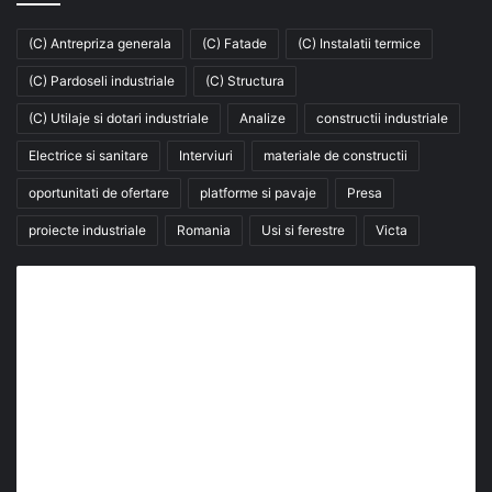
(C) Antrepriza generala
(C) Fatade
(C) Instalatii termice
(C) Pardoseli industriale
(C) Structura
(C) Utilaje si dotari industriale
Analize
constructii industriale
Electrice si sanitare
Interviuri
materiale de constructii
oportunitati de ofertare
platforme si pavaje
Presa
proiecte industriale
Romania
Usi si ferestre
Victa
Abonează-te la buletinul nostru de știri
abonează-te la newsletter
Fii la curent cu ultimele știri, analize și interviuri despre
piața construcțiilor industriale alături de cei peste
13.000 abonați prin newsletterul lunar de la InfoHale.