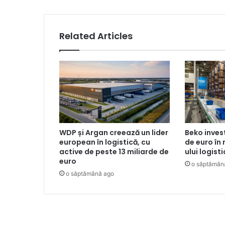
Related Articles
WDP și Argan creează un lider
Beko inves
european în logistică, cu
de euro în
active de peste 13 miliarde de
ului logist
euro
o săptămân
o săptămână ago