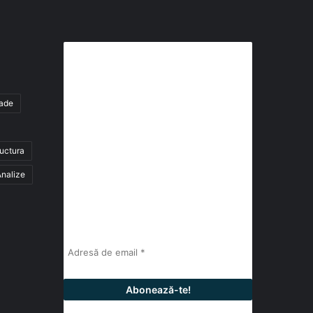
Abonează-te la buletinul nostru
de știri
tade
abonează-te la newsletter
ructura
Fii la curent cu ultimele știri, analize și
interviuri despre piața construcțiilor
nalize
industriale alături de cei peste 13.000
abonați prin newsletterul lunar de la
InfoHale.