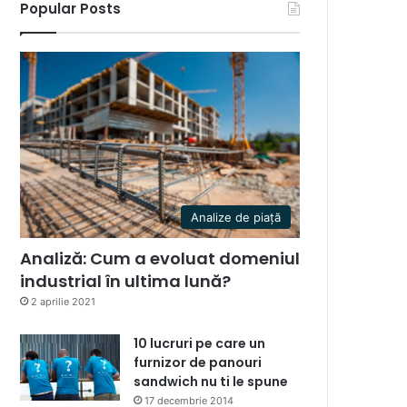
Popular Posts
Analize de piață
Analiză: Cum a evoluat domeniul
industrial în ultima lună?
2 aprilie 2021
10 lucruri pe care un
furnizor de panouri
sandwich nu ti le spune
17 decembrie 2014