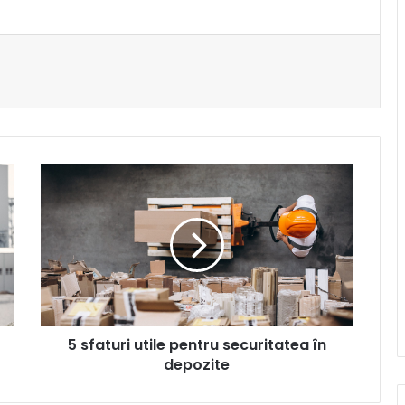
5
sfaturi
utile
pentru
securitatea
în
depozite
5 sfaturi utile pentru securitatea în
depozite