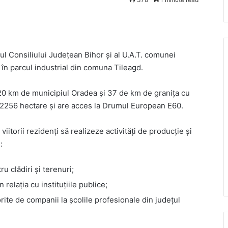
ul Consiliului Județean Bihor și al U.A.T. comunei
 în parcul industrial din comuna Tileagd.
v 20 km de municipiul Oradea și 37 de km de granița cu
9,2256 hectare și are acces la Drumul European E60.
itorii rezidenți să realizeze activități de producție și
:
ru clădiri și terenuri;
 relația cu instituțiile publice;
orite de companii la școlile profesionale din județul