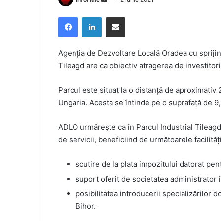
an
Facebook
LinkedIn
Share via Email
email
Agenția de Dezvoltare Locală Oradea cu sprijin
Tileagd are ca obiectiv atragerea de investitori
Parcul este situat la o distanță de aproximati
Ungaria. Acesta se întinde pe o suprafață de 
ADLO urmărește ca în Parcul Industrial Tileagd vi
de servicii, beneficiind de următoarele facilități
scutire de la plata impozitului datorat pent
suport oferit de societatea administrator în
posibilitatea introducerii specializărilor d
Bihor.