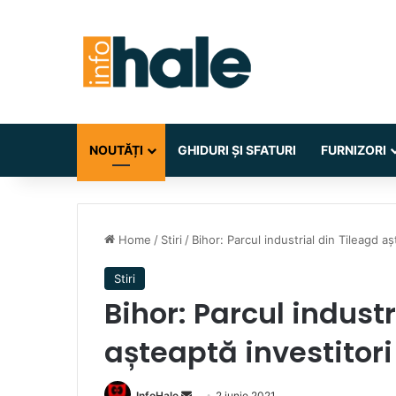
NOUTĂȚI
GHIDURI ȘI SFATURI
FURNIZORI
Home
/
Stiri
/
Bihor: Parcul industrial din Tileagd aș
Stiri
Bihor: Parcul industr
așteaptă investitori
Send
InfoHale
2 iunie 2021