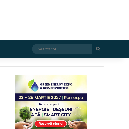
Search
for