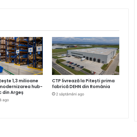
tește 1,3 milioane
CTP livrează la Pitești prima
 modernizarea hub-
fabrică DEHN din România
ic din Argeș
2 săptămâni ago
ă ago