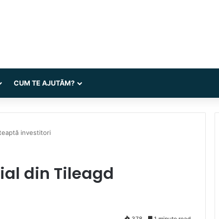
CUM TE AJUTĂM?
teaptă investitori
ial din Tileagd
378
1 minute read