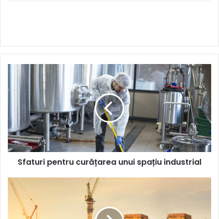
Sfaturi
pentru
curățarea
unui
spațiu
industrial
Sfaturi pentru curățarea unui spațiu industrial
Sud-
Est:
Evoluția
domeniului