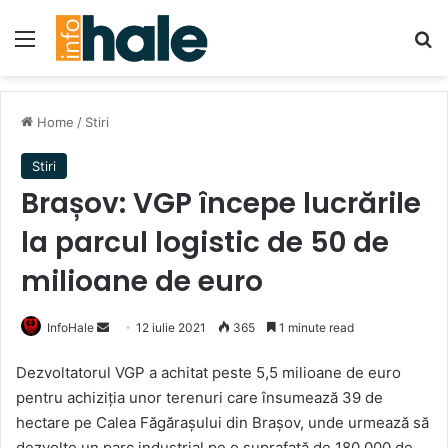
Menu
Se
Home
/
Stiri
Stiri
Brașov: VGP începe lucrările
la parcul logistic de 50 de
milioane de euro
Send
InfoHale
12 iulie 2021
365
1 minute read
an
Dezvoltatorul VGP a achitat peste 5,5 milioane de euro
email
pentru achiziţia unor terenuri care însumează 39 de
hectare pe Calea Făgăraşului din Braşov, unde urmează să
dezvolte un parc industrial pe o suprafaţă de 180.000 de