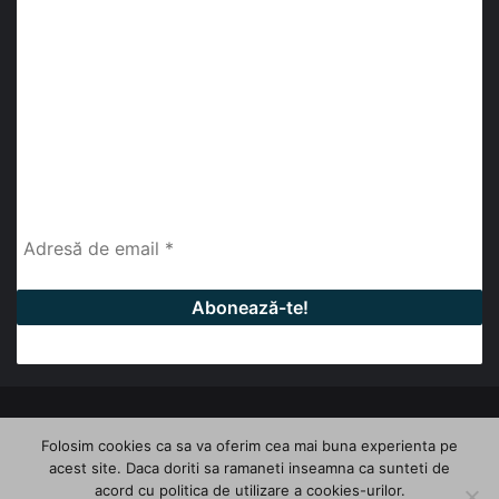
Abonează-te la buletinul nostru de știri
abonează-te la newsletter
Fii la curent cu ultimele știri, analize și interviuri despre
piața construcțiilor industriale alături de cei peste
13.000 abonați prin newsletterul lunar de la InfoHale.
© Copyright 2026, All Rights Reserved | InfoHale
Folosim cookies ca sa va oferim cea mai buna experienta pe
acest site. Daca doriti sa ramaneti inseamna ca sunteti de
Facebook
LinkedIn
YouTube
acord cu politica de utilizare a cookies-urilor.