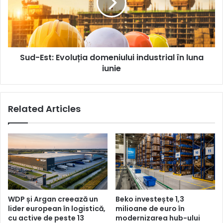
industrial
în
luna
iunie
Sud-Est: Evoluția domeniului industrial în luna
iunie
Related Articles
WDP și Argan creează un
Beko investește 1,3
lider european în logistică,
milioane de euro în
cu active de peste 13
modernizarea hub-ului