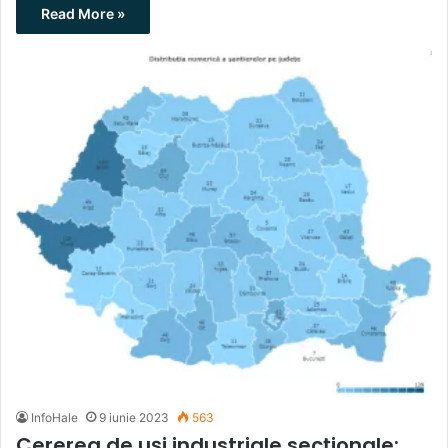
Read More »
InfoHale
9 iunie 2023
563
Cererea de uși industriale secționale: