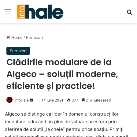
Menu
Se
Home
/
Furnizori
Furnizori
Clădirile modulare de la
Algeco – soluții moderne,
eficiente și practice!
Send
InfoHale
14 iulie 2021
377
2 minutes read
an
Algeco se distinge ca lider în domeniul construcțiilor
email
modulare, aducând un plus de valoare acestora prin
oferirea de soluții „la cheie” pentru orice spațiu. Primiți
soluții personalizate pentru proiectul dvs. dintr-o singură