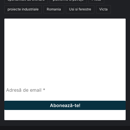
proiecte industriale
Romania
Usi si ferestre
Victa
Abonează-te la buletinul nostru de știri
abonează-te la newsletter
Fii la curent cu ultimele știri, analize și interviuri despre
piața construcțiilor industriale alături de cei peste
13.000 abonați prin newsletterul lunar de la InfoHale.