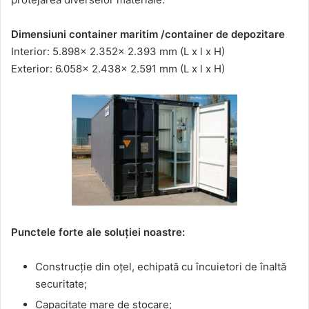
Dimensiuni container maritim /container de depozitare
Interior: 5.898x 2.352x 2.393 mm (L x l x H)
Exterior: 6.058x 2.438x 2.591 mm (L x l x H)
Punctele forte ale soluției noastre:
Construcție din oțel, echipată cu încuietori de înaltă
securitate;
Capacitate mare de stocare;