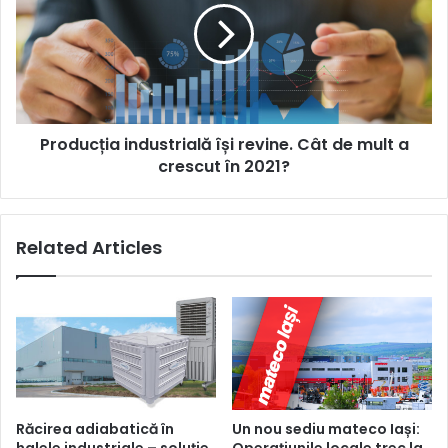
revine.
Cât
de
mult
a
crescut
Producția industrială își revine. Cât de mult a
în
2021?
crescut în 2021?
Related Articles
Răcirea adiabatică în
Un nou sediu mateco Iași:
halele industriale – soluție
Operațiunile locale trec la