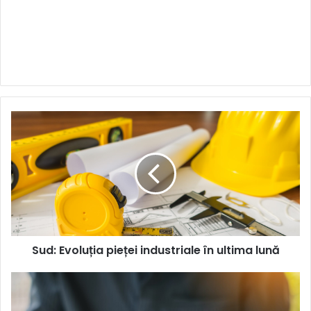
Sud:
Evoluția
pieței
industriale
în
ultima
lună
Sud: Evoluția pieței industriale în ultima lună
Producția
industrială
își