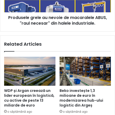
ABUS,
"raul
necesar"
Produsele grele au nevoie de macaralele ABUS,
din
halele
"raul necesar" din halele industriale.
industriale.
Related Articles
WDP și Argan creează un
Beko investește 1,3
lider european în logistică,
milioane de euro în
cu active de peste 13
modernizarea hub-ului
miliarde de euro
logistic din Argeș
o săptămână ago
o săptămână ago