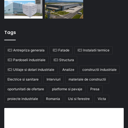
Tags
(C) Antrepriza generala
(C) Fatade
(C) Instalatii termice
(C) Pardoseli industriale
(C) Structura
(C) Utilaje si dotari industriale
Analize
constructii industriale
Electrice si sanitare
Interviuri
materiale de constructii
oportunitati de ofertare
platforme si pavaje
Presa
proiecte industriale
Romania
Usi si ferestre
Victa
Abonează-te la buletinul nostru de știri