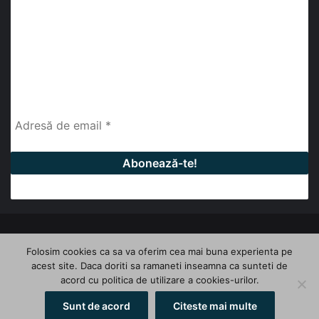
abonează-te la newsletter
Fii la curent cu ultimele știri, analize și interviuri despre
piața construcțiilor industriale alături de cei peste
13.000 abonați prin newsletterul lunar de la InfoHale.
© Copyright 2026, All Rights Reserved | InfoHale
Folosim cookies ca sa va oferim cea mai buna experienta pe
acest site. Daca doriti sa ramaneti inseamna ca sunteti de
Facebook
LinkedIn
YouTube
acord cu politica de utilizare a cookies-urilor.
Sunt de acord
Citeste mai multe