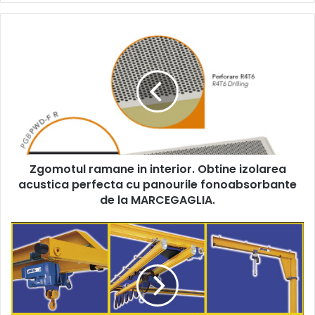
Zgomotul
ramane
in
interior.
Obtine
izolarea
acustica
perfecta
cu
Zgomotul ramane in interior. Obtine izolarea
panourile
fonoabsorbante
acustica perfecta cu panourile fonoabsorbante
de
de la MARCEGAGLIA.
la
MARCEGAGLIA.
Produsele
grele
au
nevoie
de
macaralele