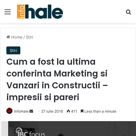
Menu
Se
Home
/
Stiri
Stiri
Cum a fost la ultima
conferinta Marketing si
Vanzari in Constructii –
impresii si pareri
Send
InfoHale
27 iulie 2016
411
Less than a minute
an
email