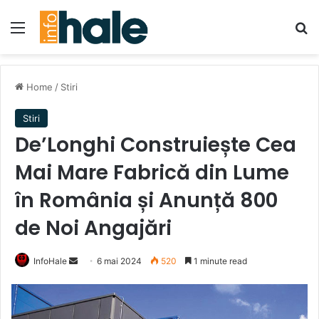
Menu
Se
Home
/
Stiri
Stiri
De’Longhi Construiește Cea
Mai Mare Fabrică din Lume
în România și Anunță 800
de Noi Angajări
Send
InfoHale
6 mai 2024
520
1 minute read
an
email