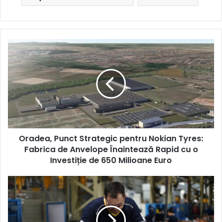
Oradea,
Punct
Strategic
pentru
Nokian
Tyres:
Fabrica
de
Anvelope
Oradea, Punct Strategic pentru Nokian Tyres:
Înaintează
Rapid
Fabrica de Anvelope Înaintează Rapid cu o
cu
Investiție de 650 Milioane Euro
o
Investiție
Producătorul
de
Beyçelik
650
Gestamp
Milioane
investește
Euro