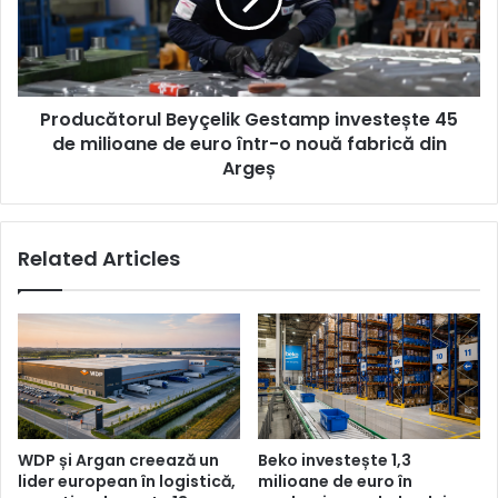
45
de
milioane
de
euro
Producătorul Beyçelik Gestamp investește 45
într-
o
de milioane de euro într-o nouă fabrică din
nouă
Argeș
fabrică
din
Argeș
Related Articles
WDP și Argan creează un
Beko investește 1,3
lider european în logistică,
milioane de euro în