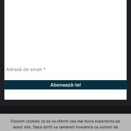
Abonează-te la buletinul nostru de știri
abonează-te la newsletter
Fii la curent cu ultimele știri, analize și interviuri despre
piața construcțiilor industriale alături de cei peste
13.000 abonați prin newsletterul lunar de la InfoHale.
© Copyright 2026, All Rights Reserved | InfoHale
Folosim cookies ca sa va oferim cea mai buna experienta pe
acest site. Daca doriti sa ramaneti inseamna ca sunteti de
Facebook
LinkedIn
YouTube