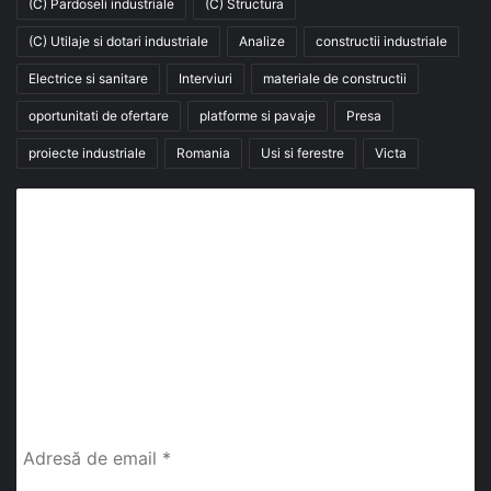
(C) Pardoseli industriale
(C) Structura
(C) Utilaje si dotari industriale
Analize
constructii industriale
Electrice si sanitare
Interviuri
materiale de constructii
oportunitati de ofertare
platforme si pavaje
Presa
proiecte industriale
Romania
Usi si ferestre
Victa
Abonează-te la buletinul nostru de știri
abonează-te la newsletter
Fii la curent cu ultimele știri, analize și interviuri despre
piața construcțiilor industriale alături de cei peste
13.000 abonați prin newsletterul lunar de la InfoHale.