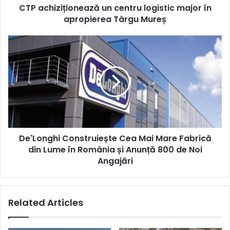
CTP achiziționează un centru logistic major în
Mureș
apropierea Târgu Mureș
De'Longhi
Construiește
Cea
Mai
Mare
Fabrică
din
Lume
în
De'Longhi Construiește Cea Mai Mare Fabrică
România
și
din Lume în România și Anunță 800 de Noi
Anunță
Angajări
800
de
Noi
Related Articles
Angajări