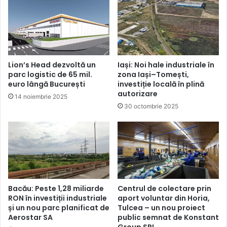
Lion’s Head dezvoltă un
Iași: Noi hale industriale în
parc logistic de 65 mil.
zona Iași–Tomești,
euro lângă București
investiție locală în plină
autorizare
14 noiembrie 2025
30 octombrie 2025
Bacău: Peste 1,28 miliarde
Centrul de colectare prin
RON în investiții industriale
aport voluntar din Horia,
și un nou parc planificat de
Tulcea – un nou proiect
Aerostar SA
public semnat de Konstant
Group SRL