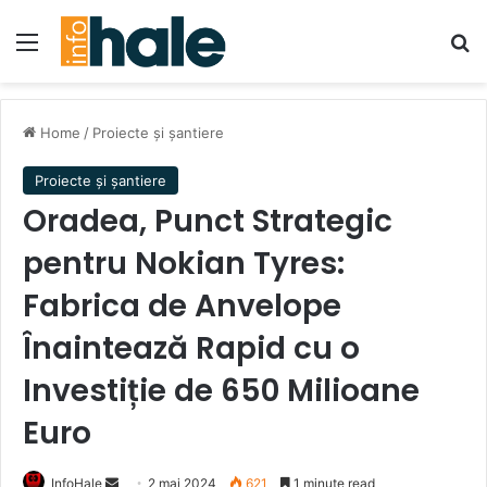
Menu
Se
Home
/
Proiecte și șantiere
Proiecte și șantiere
Oradea, Punct Strategic
pentru Nokian Tyres:
Fabrica de Anvelope
Înaintează Rapid cu o
Investiție de 650 Milioane
Euro
Send
InfoHale
2 mai 2024
621
1 minute read