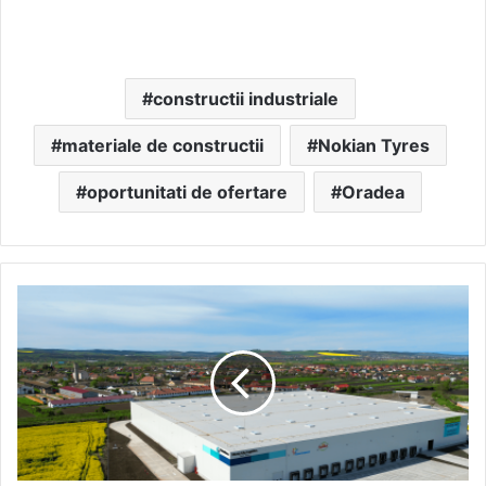
constructii industriale
materiale de constructii
Nokian Tyres
oportunitati de ofertare
Oradea
CTP
achiziționează
un
centru
logistic
major
în
apropierea
Târgu