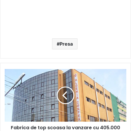
Presa
Fabrica
de
top
scoasa
la
vanzare
cu
405.000
euro
Fabrica de top scoasa la vanzare cu 405.000
TVA