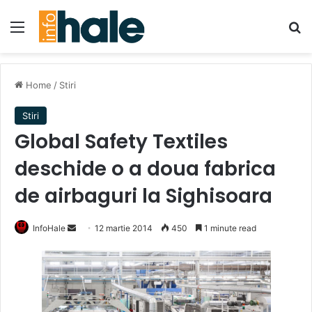
Menu
Se
Home
/
Stiri
Stiri
Global Safety Textiles
deschide o a doua fabrica
de airbaguri la Sighisoara
Send
InfoHale
12 martie 2014
450
1 minute read
an
email