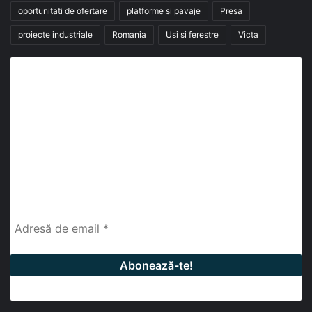
oportunitati de ofertare
platforme si pavaje
Presa
proiecte industriale
Romania
Usi si ferestre
Victa
Abonează-te la buletinul nostru de știri
abonează-te la newsletter
Fii la curent cu ultimele știri, analize și interviuri despre
piața construcțiilor industriale alături de cei peste
13.000 abonați prin newsletterul lunar de la InfoHale.