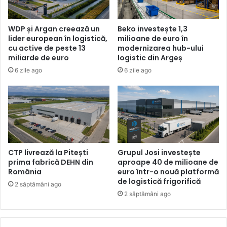
WDP și Argan creează un
Beko investește 1,3
lider european în logistică,
milioane de euro în
cu active de peste 13
modernizarea hub-ului
miliarde de euro
logistic din Argeș
6 zile ago
6 zile ago
CTP livrează la Pitești
Grupul Josi investește
prima fabrică DEHN din
aproape 40 de milioane de
România
euro într-o nouă platformă
de logistică frigorifică
2 săptămâni ago
2 săptămâni ago