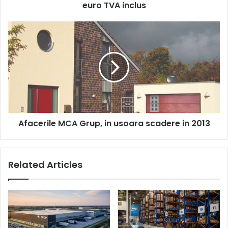
inclus
euro TVA inclus
Afacerile
MCA
Grup,
in
usoara
scadere
in
2013
Afacerile MCA Grup, in usoara scadere in 2013
Related Articles