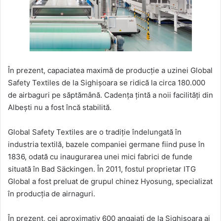
În prezent, capaciatea maximă de producție a uzinei Global
Safety Textiles de la Sighișoara se ridică la circa 180.000
de airbaguri pe săptămână. Cadența țintă a noii facilități din
Albești nu a fost încă stabilită.
Global Safety Textiles are o tradiție îndelungată în
industria textilă, bazele companiei germane fiind puse în
1836, odată cu inaugurarea unei mici fabrici de funde
situată în Bad Säckingen. În 2011, fostul proprietar ITG
Global a fost preluat de grupul chinez Hyosung, specializat
în producția de airnaguri.
În prezent, cei aproximativ 600 angajați de la Sighișoara ai