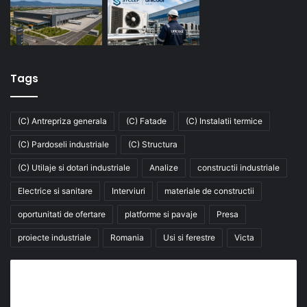
Tags
(C) Antrepriza generala
(C) Fatade
(C) Instalatii termice
(C) Pardoseli industriale
(C) Structura
(C) Utilaje si dotari industriale
Analize
constructii industriale
Electrice si sanitare
Interviuri
materiale de constructii
oportunitati de ofertare
platforme si pavaje
Presa
proiecte industriale
Romania
Usi si ferestre
Victa
Abonează-te la buletinul nostru de știri