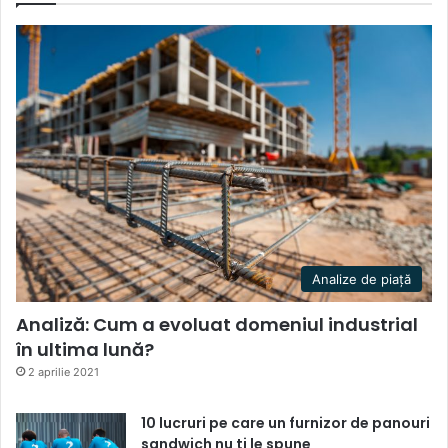
Analize de piață
Analiză: Cum a evoluat domeniul industrial
în ultima lună?
2 aprilie 2021
10 lucruri pe care un furnizor de panouri
sandwich nu ti le spune