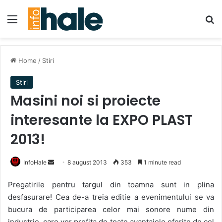
Menu
Se
Home
/
Stiri
Stiri
Masini noi si proiecte
interesante la EXPO PLAST
2013!
Send
InfoHale
8 august 2013
353
1 minute read
an
Pregatirile pentru targul din toamna sunt in plina
email
desfasurare! Cea de-a treia editie a evenimentului se va
bucura de participarea celor mai sonore nume din
industrie, care vor profita de toate avantajele oferite de cel