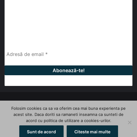
abonează-te la newsletter
Fii la curent cu ultimele știri, analize și interviuri despre
piața construcțiilor industriale alături de cei peste
13.000 abonați prin newsletterul lunar de la InfoHale.
© Copyright 2026, All Rights Reserved | InfoHale
Folosim cookies ca sa va oferim cea mai buna experienta pe
acest site. Daca doriti sa ramaneti inseamna ca sunteti de
Facebook
LinkedIn
YouTube
acord cu politica de utilizare a cookies-urilor.
Sunt de acord
Citeste mai multe