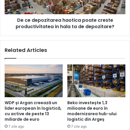
productivitatea
in
hala
De ce depozitarea haotica poate creste
ta
de
productivitatea in hala ta de depozitare?
depozitare?
Related Articles
WDP și Argan creează un
Beko investește 1,3
lider european în logistică,
milioane de euro în
cu active de peste 13
modernizarea hub-ului
miliarde de euro
logistic din Argeș
7 zile ago
7 zile ago