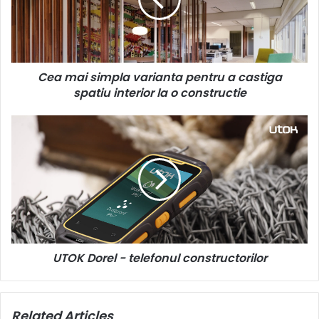
pentru
a
castiga
spatiu
interior
Cea mai simpla varianta pentru a castiga
la
o
spatiu interior la o constructie
constructie
UTOK
Dorel
-
telefonul
constructorilor
UTOK Dorel - telefonul constructorilor
Related Articles