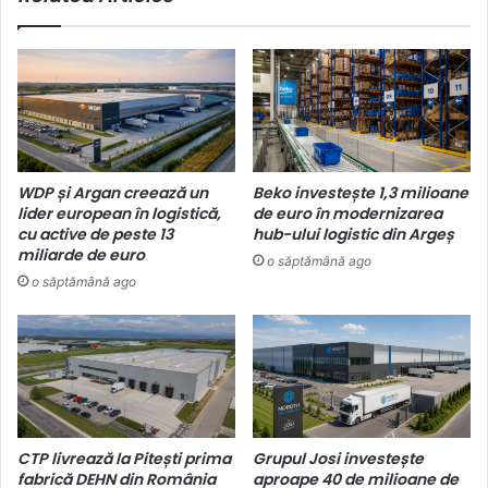
WDP și Argan creează un
Beko investește 1,3 milioane
lider european în logistică,
de euro în modernizarea
cu active de peste 13
hub-ului logistic din Argeș
miliarde de euro
o săptămână ago
o săptămână ago
CTP livrează la Pitești prima
Grupul Josi investește
fabrică DEHN din România
aproape 40 de milioane de