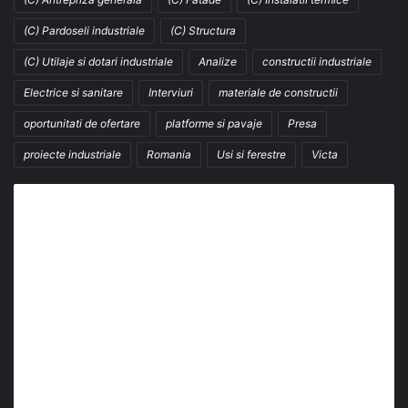
(C) Pardoseli industriale
(C) Structura
(C) Utilaje si dotari industriale
Analize
constructii industriale
Electrice si sanitare
Interviuri
materiale de constructii
oportunitati de ofertare
platforme si pavaje
Presa
proiecte industriale
Romania
Usi si ferestre
Victa
Abonează-te la buletinul nostru de știri
abonează-te la newsletter
Fii la curent cu ultimele știri, analize și interviuri
despre piața construcțiilor industriale alături de cei
peste 13.000 abonați prin newsletterul lunar de la
InfoHale.