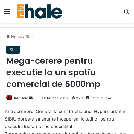
Menu
Se
Home
/
Stiri
Stiri
Mega-cerere pentru
executie la un spatiu
comercial de 5000mp
Send
InfoHale
9 februarie 2015
329
1 minute read
an
Antreprenorul General la constructia unui Hypermarket in
email
SIBIU doreste sa anunte inceperea licitatiilor pentru
executia lucrarilor pe specialitati.
Termenele de transmitere a intentiilor de participare sunt