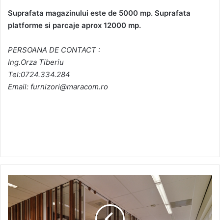
Suprafata magazinului este de 5000 mp. Suprafata
platforme si parcaje aprox 12000 mp.
PERSOANA DE CONTACT :
Ing.Orza Tiberiu
Tel:0724.334.284
Email: furnizori@maracom.ro
Cea
mai
simpla
varianta