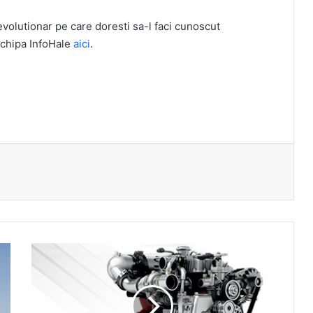
evolutionar pe care doresti sa-l faci cunoscut
echipa InfoHale
aici
.
Nou:
Piese
de
schimb
pentru