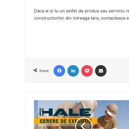
Daca ai si tu un astfel de produs sau serviciu r
constructorilor din intreaga tara, contacteaza 
Facebook
LinkedIn
Pocket
Share via Email
Share
Mega-
cerere
pentru
executie
la