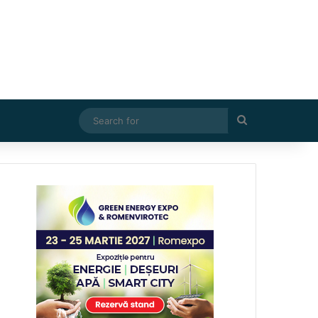
Search
for