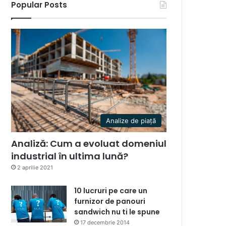
Popular Posts
Analize de piață
Analiză: Cum a evoluat domeniul
industrial în ultima lună?
2 aprilie 2021
10 lucruri pe care un
furnizor de panouri
sandwich nu ti le spune
17 decembrie 2014