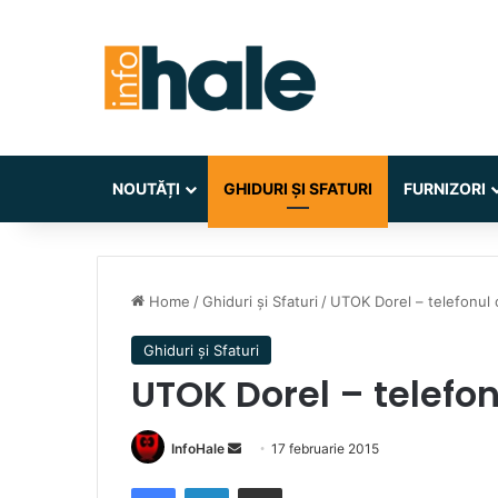
NOUTĂȚI
GHIDURI ȘI SFATURI
FURNIZORI
Home
/
Ghiduri și Sfaturi
/
UTOK Dorel – telefonul 
Ghiduri și Sfaturi
UTOK Dorel – telefon
Send
InfoHale
17 februarie 2015
an
Facebook
LinkedIn
Share via Email