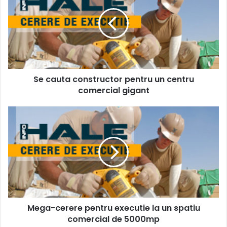
constructor
pentru
un
centru
comercial
gigant
Se cauta constructor pentru un centru
comercial gigant
Mega-
cerere
pentru
executie
la
un
spatiu
comercial
de
Mega-cerere pentru executie la un spatiu
5000mp
comercial de 5000mp