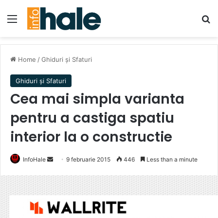
Menu
Se
Home
/
Ghiduri și Sfaturi
Ghiduri și Sfaturi
Cea mai simpla varianta
pentru a castiga spatiu
interior la o constructie
Send
InfoHale
9 februarie 2015
446
Less than a minute
an
email