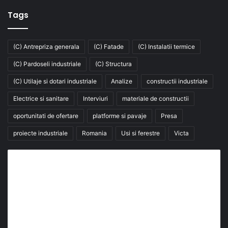
Tags
(C) Antrepriza generala
(C) Fatade
(C) Instalatii termice
(C) Pardoseli industriale
(C) Structura
(C) Utilaje si dotari industriale
Analize
constructii industriale
Electrice si sanitare
Interviuri
materiale de constructii
oportunitati de ofertare
platforme si pavaje
Presa
proiecte industriale
Romania
Usi si ferestre
Victa
Abonează-te la buletinul nostru de știri
abonează-te la newsletter
Fii la curent cu ultimele știri, analize și interviuri despre