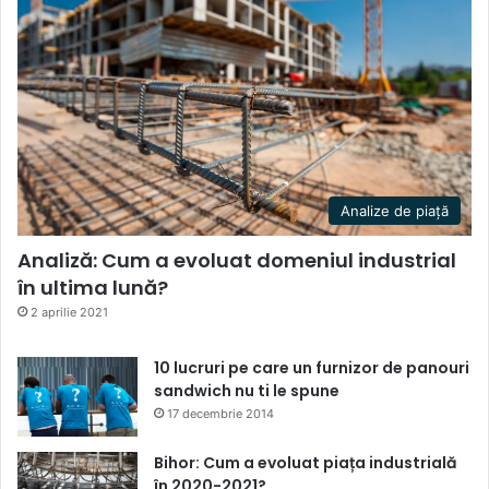
Analize de piață
Analiză: Cum a evoluat domeniul industrial
în ultima lună?
2 aprilie 2021
10 lucruri pe care un furnizor de panouri
sandwich nu ti le spune
17 decembrie 2014
Bihor: Cum a evoluat piața industrială
în 2020-2021?