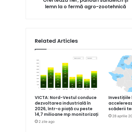
Ofertează fier, panouri sandwich și
zootehnică
lemn la o fermă agro-zootehnică
Related Articles
VICTA: Nord-Vestul conduce
Investițiile
dezvoltarea industrială în
accelereaz
2026, într-o piață cu peste
scăderii t
14,7 milioane mp monitorizați
28 aprilie 2
2 zile ago