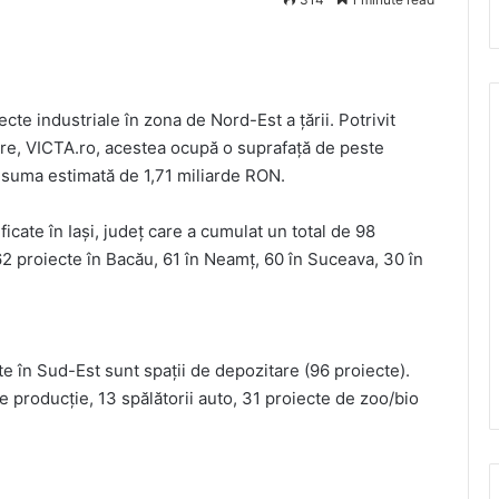
cte industriale în zona de Nord-Est a țării. Potrivit
iere, VICTA.ro, acestea ocupă o suprafață de peste
la suma estimată de 1,71 miliarde RON.
ificate în Iași, județ care a cumulat un total de 98
62 proiecte în Bacău, 61 în Neamț, 60 în Suceava, 30 în
te în Sud-Est sunt spații de depozitare (96 proiecte).
e producție, 13 spălătorii auto, 31 proiecte de zoo/bio