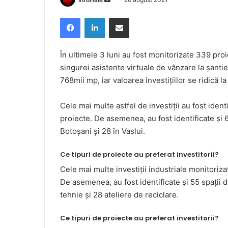
an
Facebook
LinkedIn
Share via Email
email
În ultimele 3 luni au fost monitorizate 339 proie
singurei asistente virtuale de vânzare la șant
768mii mp, iar valoarea investițiilor se ridică 
Cele mai multe astfel de investiții au fost ident
proiecte. De asemenea, au fost identificate și 
Botoșani și 28 în Vaslui.
Ce tipuri de proiecte au preferat investitorii?
Cele mai multe investiții industriale monitoriza
De asemenea, au fost identificate și 55 spații d
tehnie și 28 ateliere de reciclare.
Ce tipuri de proiecte au preferat investitorii?