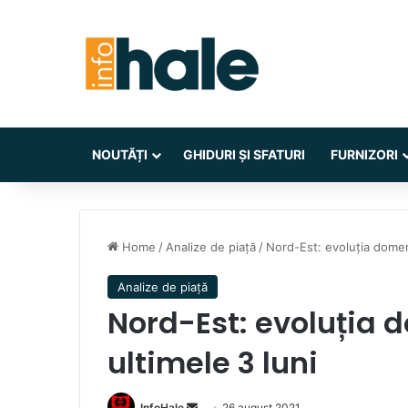
NOUTĂȚI
GHIDURI ȘI SFATURI
FURNIZORI
Home
/
Analize de piață
/
Nord-Est: evoluția domeniu
Analize de piață
Nord-Est: evoluția d
ultimele 3 luni
Send
InfoHale
26 august 2021