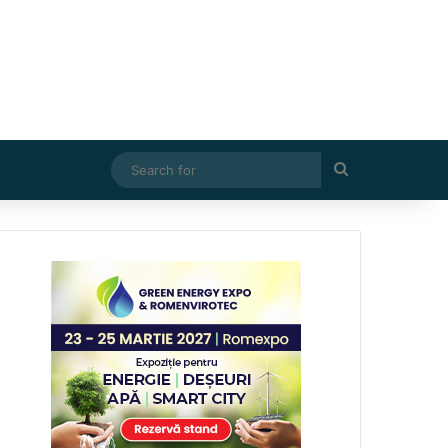
Search
for