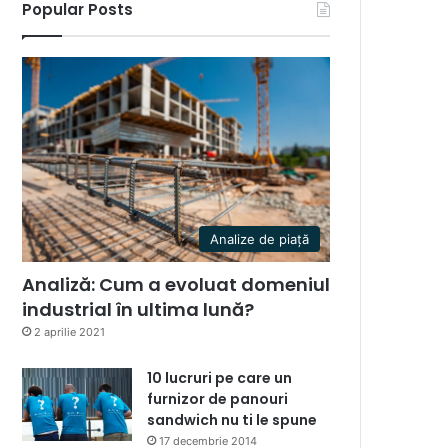
Popular Posts
Analize de piață
Analiză: Cum a evoluat domeniul
industrial în ultima lună?
2 aprilie 2021
10 lucruri pe care un
furnizor de panouri
sandwich nu ti le spune
17 decembrie 2014