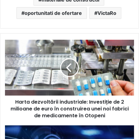
oportunitati de ofertare
VictaRo
Harta
dezvoltării
industriale:
Investiție
de
2
milioane
de
euro
Harta dezvoltării industriale: Investiție de 2
în
construirea
milioane de euro în construirea unei noi fabrici
unei
de medicamente în Otopeni
noi
fabrici
RAP
de
Systems: