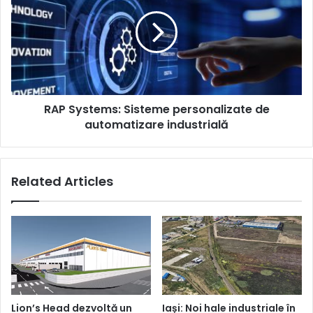
medicamente
Sisteme
în
personalizate
Otopeni
de
automatizare
industrială
RAP Systems: Sisteme personalizate de
automatizare industrială
Related Articles
Lion’s Head dezvoltă un
Iași: Noi hale industriale în