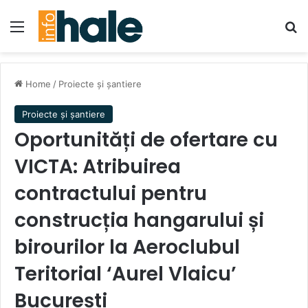
Menu
Se
Home
/
Proiecte și șantiere
Proiecte și șantiere
Oportunități de ofertare cu
VICTA: Atribuirea
contractului pentru
construcția hangarului și
birourilor la Aeroclubul
Teritorial ‘Aurel Vlaicu’
București