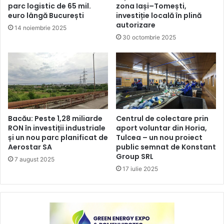
parc logistic de 65 mil.
zona Iași–Tomești,
euro lângă București
investiție locală în plină
autorizare
14 noiembrie 2025
30 octombrie 2025
Bacău: Peste 1,28 miliarde
Centrul de colectare prin
RON în investiții industriale
aport voluntar din Horia,
și un nou parc planificat de
Tulcea – un nou proiect
Aerostar SA
public semnat de Konstant
Group SRL
7 august 2025
17 iulie 2025