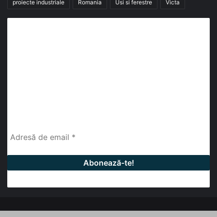
proiecte industriale
Romania
Usi si ferestre
Victa
Abonează-te la buletinul nostru de știri
abonează-te la newsletter
Fii la curent cu ultimele știri, analize și interviuri despre
piața construcțiilor industriale alături de cei peste
13.000 abonați prin newsletterul lunar de la InfoHale.
© Copyright 2026, All Rights Reserved | InfoHale