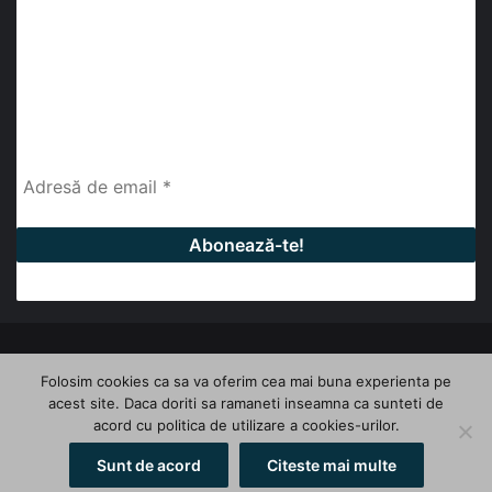
abonează-te la newsletter
Fii la curent cu ultimele știri, analize și interviuri despre
piața construcțiilor industriale alături de cei peste
13.000 abonați prin newsletterul lunar de la InfoHale.
© Copyright 2026, All Rights Reserved | InfoHale
Folosim cookies ca sa va oferim cea mai buna experienta pe
acest site. Daca doriti sa ramaneti inseamna ca sunteti de
Facebook
LinkedIn
YouTube
acord cu politica de utilizare a cookies-urilor.
Sunt de acord
Citeste mai multe