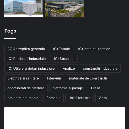
Tags
(C) Antrepriza generala
(C) Fatade
(C) Instalatii termice
(C) Pardoseli industriale
(C) Structura
(C) Utilaje si dotari industriale
Analize
constructii industriale
Electrice si sanitare
Interviuri
materiale de constructii
oportunitati de ofertare
platforme si pavaje
Presa
proiecte industriale
Romania
Usi si ferestre
Victa
Abonează-te la buletinul nostru de știri