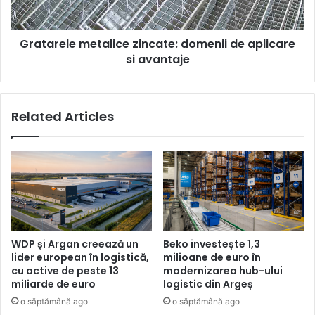
avantaje
Gratarele metalice zincate: domenii de aplicare
si avantaje
Related Articles
WDP și Argan creează un
Beko investește 1,3
lider european în logistică,
milioane de euro în
cu active de peste 13
modernizarea hub-ului
miliarde de euro
logistic din Argeș
o săptămână ago
o săptămână ago