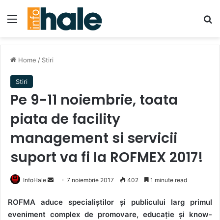
Menu
Se
Home
/
Stiri
Stiri
Pe 9-11 noiembrie, toata
piata de facility
management si servicii
suport va fi la ROFMEX 2017!
Send
InfoHale
7 noiembrie 2017
402
1 minute read
an
ROFMA aduce specialiștilor și publicului larg primul
email
eveniment complex de promovare, educație și know-