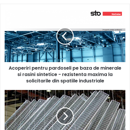
Acoperiri
pentru
pardoseli
pe
baza
de
minerale
si
rasini
Acoperiri pentru pardoseli pe baza de minerale
sintetice
-
si rasini sintetice - rezistenta maxima la
rezistenta
solicitarile din spatiile industriale
maxima
la
Gratarele
solicitarile
metalice
din
zincate:
spatiile
domenii
industriale
de
aplicare
si