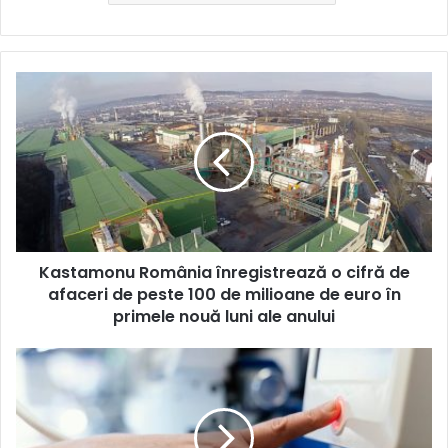
Kastamonu
România
înregistrează
o
cifră
de
afaceri
de
peste
Kastamonu România înregistrează o cifră de
100
de
afaceri de peste 100 de milioane de euro în
milioane
primele nouă luni ale anului
de
euro
Investiție
în
masivă
primele
în
nouă
cea
luni
mai