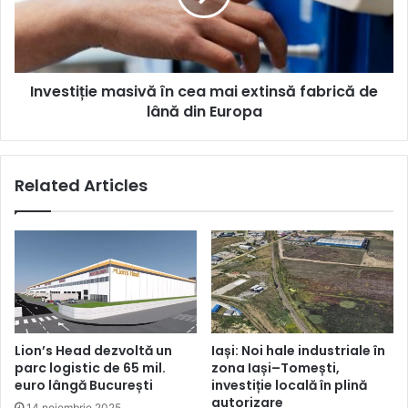
ale
extinsă
anului
fabrică
de
lână
Investiție masivă în cea mai extinsă fabrică de
din
Europa
lână din Europa
Related Articles
Lion’s Head dezvoltă un
Iași: Noi hale industriale în
parc logistic de 65 mil.
zona Iași–Tomești,
euro lângă București
investiție locală în plină
autorizare
14 noiembrie 2025