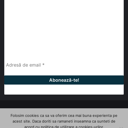
Abonează-te la buletinul nostru de știri
abonează-te la newsletter
Fii la curent cu ultimele știri, analize și interviuri despre
piața construcțiilor industriale alături de cei peste
13.000 abonați prin newsletterul lunar de la InfoHale.
© Copyright 2026, All Rights Reserved | InfoHale
Folosim cookies ca sa va oferim cea mai buna experienta pe
acest site. Daca doriti sa ramaneti inseamna ca sunteti de
Facebook
LinkedIn
YouTube
acord cu politica de utilizare a cookies-urilor.