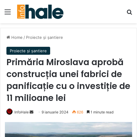
Menu
Se
Home
/
Proiecte și șantiere
Proiecte și șantiere
Primăria Miroslava aprobă
construcția unei fabrici de
panificație cu o investiție de
11 milioane lei
Send
InfoHale
9 ianuarie 2024
626
1 minute read
an
email