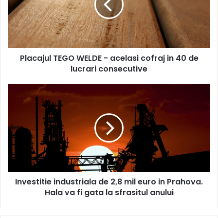
acelasi
cofraj
in
40
de
Placajul TEGO WELDE - acelasi cofraj in 40 de
lucrari
consecutive
lucrari consecutive
Investitie
industriala
de
2,8
mil
euro
in
Prahova.
Hala
Investitie industriala de 2,8 mil euro in Prahova.
va
fi
Hala va fi gata la sfrasitul anului
gata
la