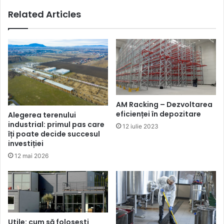
sfrasitul
Related Articles
anului
AM Racking – Dezvoltarea
eficienței în depozitare
Alegerea terenului
industrial: primul pas care
12 iulie 2023
îți poate decide succesul
investiției
12 mai 2026
Utile: cum să folosești