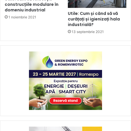
construcțiile modulare în
domeniu industrial
Utile: Cum și când să vă
1 noiembrie 2021
curățați și igienizați hala
industrială?
13 septembrie 2021