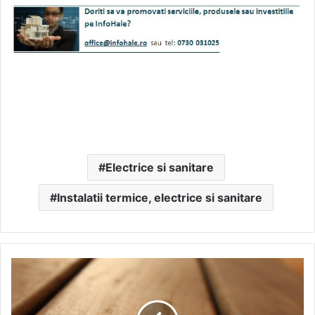
Electrice si sanitare
Instalatii termice, electrice si sanitare
Placajul
TEGO
WELDE
-