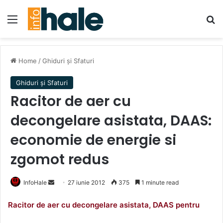
Menu
Se
Home
/
Ghiduri și Sfaturi
Ghiduri și Sfaturi
Racitor de aer cu
decongelare asistata, DAAS:
economie de energie si
zgomot redus
Send
InfoHale
27 iunie 2012
375
1 minute read
an
Racitor de aer cu decongelare asistata, DAAS pentru
email