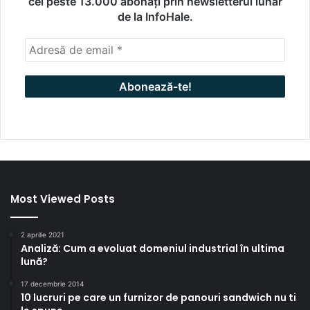
cei peste 13.000 abonați prin newsletterul lunar
de la InfoHale.
Most Viewed Posts
2 aprilie 2021
Analiză: Cum a evoluat domeniul industrial în ultima
lună?
17 decembrie 2014
10 lucruri pe care un furnizor de panouri sandwich nu ti