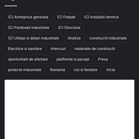
(C) Antrepriza generala
(C) Fatade
(C) Instalatii termice
(C) Pardoseli industriale
(C) Structura
(C) Utilaje si dotari industriale
Analize
constructii industriale
Electrice si sanitare
Interviuri
materiale de constructii
oportunitati de ofertare
platforme si pavaje
Presa
proiecte industriale
Romania
Usi si ferestre
Victa
Abonează-te la buletinul nostru de știri
abonează-te la newsletter
Fii la curent cu ultimele știri, analize și interviuri despre
piața construcțiilor industriale alături de cei peste