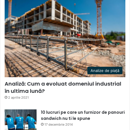
Analize de piață
Analiză: Cum a evoluat domeniul industrial
în ultima lună?
2 aprilie 2021
10 lucruri pe care un furnizor de panouri
sandwich nu ti le spune
17 decembrie 2014