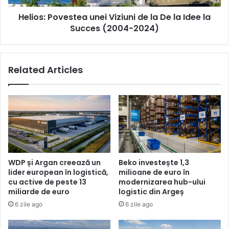
de
Idee
oportunități
Helios: Povestea unei Viziuni de la De la Idee la
la
de
Succes
Succes (2004-2024)
carieră
(2004-
2024)
Related Articles
WDP și Argan creează un
Beko investește 1,3
lider european în logistică,
milioane de euro în
cu active de peste 13
modernizarea hub-ului
miliarde de euro
logistic din Argeș
6 zile ago
6 zile ago