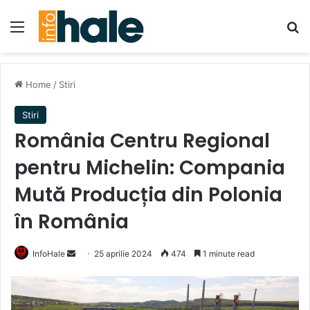
Menu
Se
Home
/
Stiri
Stiri
România Centru Regional
pentru Michelin: Compania
Mută Producția din Polonia
în România
Send
InfoHale
25 aprilie 2024
474
1 minute read
an
email