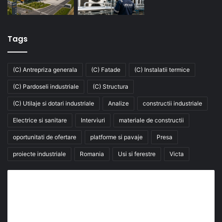
Tags
(C) Antrepriza generala
(C) Fatade
(C) Instalatii termice
(C) Pardoseli industriale
(C) Structura
(C) Utilaje si dotari industriale
Analize
constructii industriale
Electrice si sanitare
Interviuri
materiale de constructii
oportunitati de ofertare
platforme si pavaje
Presa
proiecte industriale
Romania
Usi si ferestre
Victa
Abonează-te la buletinul nostru de știri