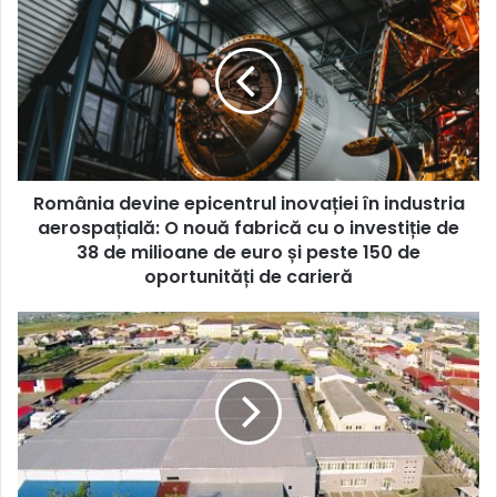
devine
epicentrul
inovației
în
industria
aerospațială:
O
nouă
România devine epicentrul inovației în industria
fabrică
cu
aerospațială: O nouă fabrică cu o investiție de
o
38 de milioane de euro și peste 150 de
investiție
oportunități de carieră
de
38
Helios:
de
Povestea
milioane
unei
de
Viziuni
euro
de
și
la
peste
De
150
la