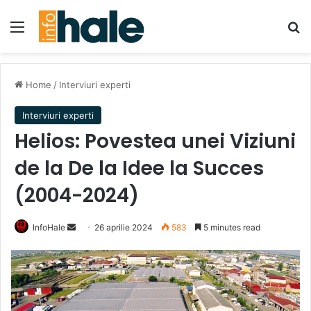
Menu
Se
Home
/
Interviuri experti
Interviuri experti
Helios: Povestea unei Viziuni
de la De la Idee la Succes
(2004-2024)
Send
InfoHale
26 aprilie 2024
583
5 minutes read
an
email