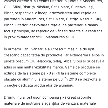
vânzări directe s-au extins ulterior în județele Maramureș,
Cluj, Sălaj, Bistrița-Năsăud, Satu-Mare, Suceava, Iași,
Bihor, respectiv s-a început dezvoltarea unei rețele de
parteneri în Maramureș, Satu-Mare, Bistrița-Năsăud, Cluj,
Bihor. Ulterior, dezvoltarea rețelei de parteneri a rămas
focus principal, iar rețeaua de vânzări directe s-a restrans
în proximitatea fabricii – Maramureș și Cluj.
În următorii ani, vânzările au crescut, mașinile de lipit
crescând capacitatea de producție, iar extinderea Helios în
județe precum Cluj-Napoca, Sălaj, Alba, Sibiu și Suceava a
adus și mai multă vizibilitate mărcii. Gama de produse se
extinde de la sisteme pe 70 și 76 la sisteme complexe
placate cu aluminiu, sisteme pe 88. În 2016 se dezvoltă și
o secție dedicată produselor de aluminiu.
Drumul nu a fost ușor, compania și-a creat propriile
materiale de instruire a agenților de vânzări, materiale