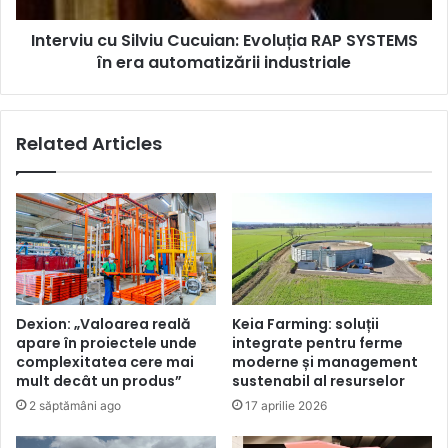
era
Interviu cu Silviu Cucuian: Evoluția RAP SYSTEMS
automatizării
industriale
în era automatizării industriale
Related Articles
Dexion: „Valoarea reală
Keia Farming: soluții
apare în proiectele unde
integrate pentru ferme
complexitatea cere mai
moderne și management
mult decât un produs”
sustenabil al resurselor
2 săptămâni ago
17 aprilie 2026