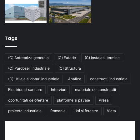
Tags
(C) Antrepriza generala
(C) Fatade
(C) Instalatii termice
(C) Pardoseli industriale
(C) Structura
(C) Utilaje si dotari industriale
Analize
constructii industriale
Electrice si sanitare
Interviuri
materiale de constructii
oportunitati de ofertare
platforme si pavaje
Presa
proiecte industriale
Romania
Usi si ferestre
Victa
Abonează-te la buletinul nostru de știri