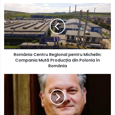
România
Centru
Regional
pentru
Michelin:
Compania
Mută
Producția
din
România Centru Regional pentru Michelin:
Polonia
în
Compania Mută Producția din Polonia în
România
România
Interviu
cu
Silviu
Cucuian:
Evoluția
RAP
SYSTEMS
în