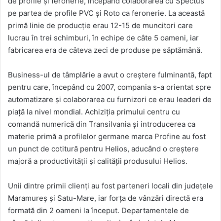
de profile și feronerie, începând colaborarea cu Spectus
pe partea de profile PVC și Roto ca feronerie. La această
primă linie de producție erau 12-15 de muncitori care
lucrau în trei schimburi, în echipe de câte 5 oameni, iar
fabricarea era de câteva zeci de produse pe săptămână.
Business-ul de tâmplărie a avut o creștere fulminantă, fapt
pentru care, începând cu 2007, compania s-a orientat spre
automatizare și colaborarea cu furnizori ce erau leaderi de
piață la nivel mondial. Achiziția primului centru cu
comandă numerică din Transilvania și introducerea ca
materie primă a profilelor germane marca Profine au fost
un punct de cotitură pentru Helios, aducând o creștere
majoră a productivității și calității produsului Helios.
Unii dintre primii clienți au fost parteneri locali din județele
Maramureș și Satu-Mare, iar forța de vânzări directă era
formată din 2 oameni la început. Departamentele de