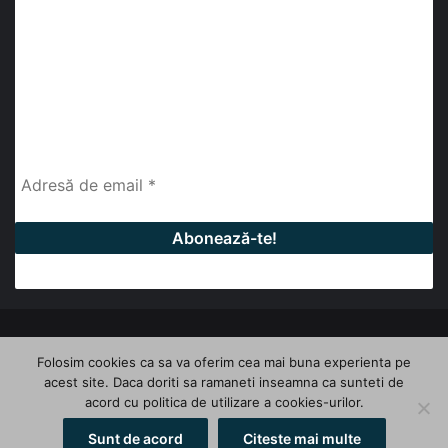
abonează-te la newsletter
Fii la curent cu ultimele știri, analize și interviuri despre
piața construcțiilor industriale alături de cei peste
13.000 abonați prin newsletterul lunar de la InfoHale.
© Copyright 2026, All Rights Reserved | InfoHale
Folosim cookies ca sa va oferim cea mai buna experienta pe
acest site. Daca doriti sa ramaneti inseamna ca sunteti de
Facebook
LinkedIn
YouTube
acord cu politica de utilizare a cookies-urilor.
Sunt de acord
Citeste mai multe