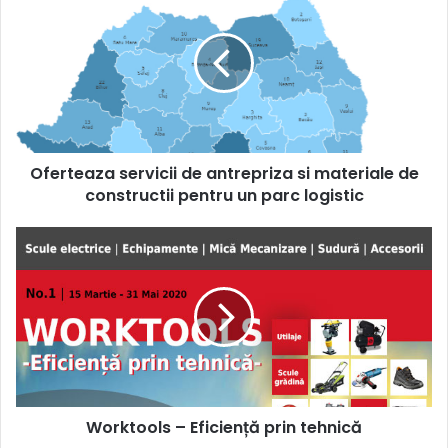
servicii
de
antrepriza
si
materiale
de
constructii
pentru
Oferteaza servicii de antrepriza si materiale de
un
parc
constructii pentru un parc logistic
logistic
Worktools
–
Eficiență
prin
tehnică
Worktools – Eficiență prin tehnică