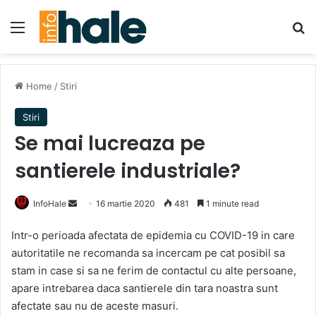
Menu
Se
Home
/
Stiri
Stiri
Se mai lucreaza pe
santierele industriale?
Send
InfoHale
16 martie 2020
481
1 minute read
an
Intr-o perioada afectata de epidemia cu COVID-19 in care
email
autoritatile ne recomanda sa incercam pe cat posibil sa
stam in case si sa ne ferim de contactul cu alte persoane,
apare intrebarea daca santierele din tara noastra sunt
afectate sau nu de aceste masuri.