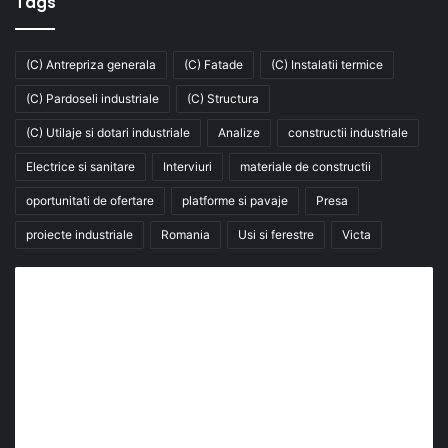
Tags
(C) Antrepriza generala
(C) Fatade
(C) Instalatii termice
(C) Pardoseli industriale
(C) Structura
(C) Utilaje si dotari industriale
Analize
constructii industriale
Electrice si sanitare
Interviuri
materiale de constructii
oportunitati de ofertare
platforme si pavaje
Presa
proiecte industriale
Romania
Usi si ferestre
Victa
Abonează-te la buletinul nostru de știri
abonează-te la newsletter
Fii la curent cu ultimele știri, analize și interviuri despre
piața construcțiilor industriale alături de cei peste