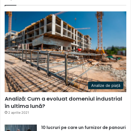
Analize de piață
Analiză: Cum a evoluat domeniul industrial
în ultima lună?
2 aprilie 2021
10 lucruri pe care un furnizor de panouri