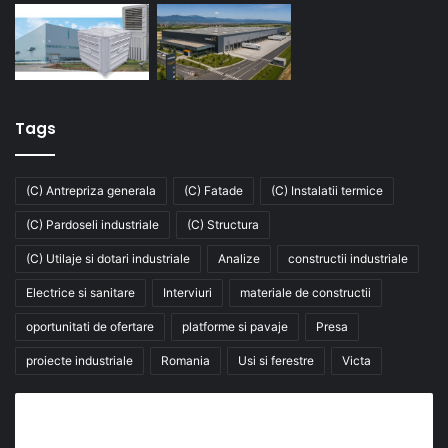
Tags
(C) Antrepriza generala
(C) Fatade
(C) Instalatii termice
(C) Pardoseli industriale
(C) Structura
(C) Utilaje si dotari industriale
Analize
constructii industriale
Electrice si sanitare
Interviuri
materiale de constructii
oportunitati de ofertare
platforme si pavaje
Presa
proiecte industriale
Romania
Usi si ferestre
Victa
Abonează-te la buletinul nostru de știri