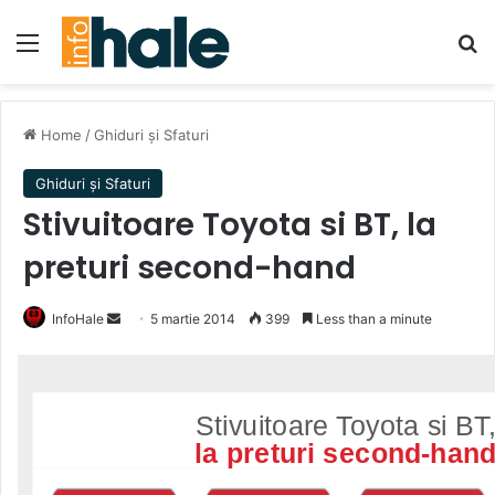
Menu
Se
Home
/
Ghiduri și Sfaturi
Ghiduri și Sfaturi
Stivuitoare Toyota si BT, la
preturi second-hand
Send
InfoHale
5 martie 2014
399
Less than a minute
an
email