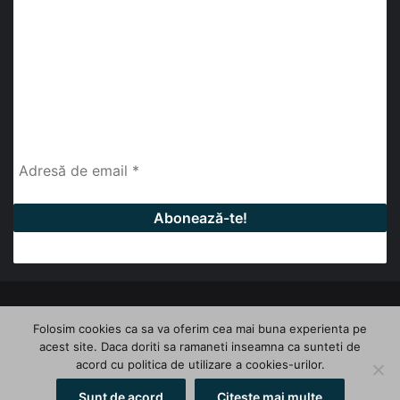
abonează-te la newsletter
Fii la curent cu ultimele știri, analize și interviuri despre
piața construcțiilor industriale alături de cei peste
13.000 abonați prin newsletterul lunar de la InfoHale.
© Copyright 2026, All Rights Reserved | InfoHale
Folosim cookies ca sa va oferim cea mai buna experienta pe
acest site. Daca doriti sa ramaneti inseamna ca sunteti de
Facebook
LinkedIn
YouTube
acord cu politica de utilizare a cookies-urilor.
Sunt de acord
Citeste mai multe