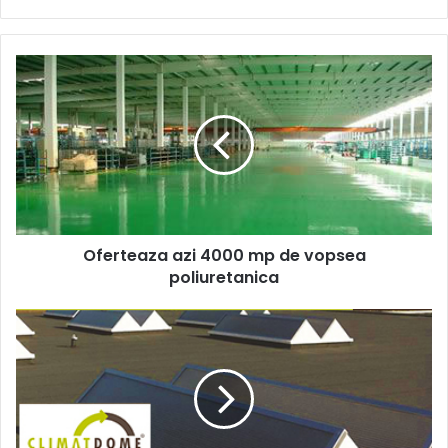
Oferteaza
azi
4000
mp
de
vopsea
poliuretanica
Oferteaza azi 4000 mp de vopsea
poliuretanica
Hexadome:
Iluminatul
interior
acum
100%
natural
prin