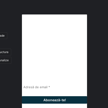
Abonează-te la buletinul nostru
de știri
tade
abonează-te la newsletter
ructura
Fii la curent cu ultimele știri, analize și
interviuri despre piața construcțiilor
nalize
industriale alături de cei peste 13.000
abonați prin newsletterul lunar de la
InfoHale.