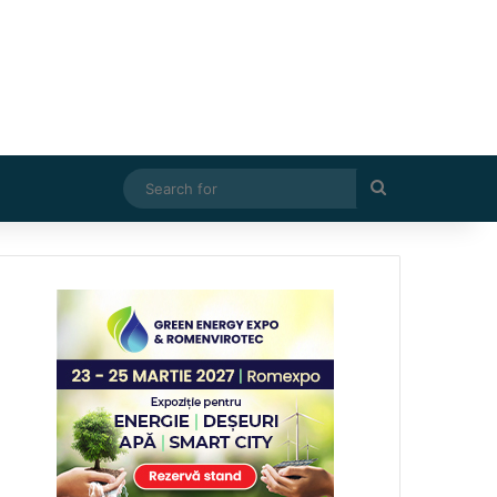
Search
for