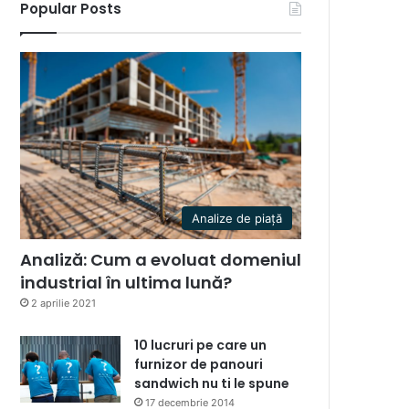
Popular Posts
Analize de piață
Analiză: Cum a evoluat domeniul
industrial în ultima lună?
2 aprilie 2021
10 lucruri pe care un
furnizor de panouri
sandwich nu ti le spune
17 decembrie 2014