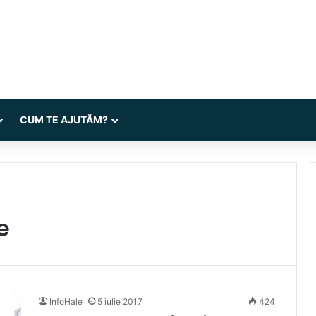
CUM TE AJUTĂM?
e
InfoHale
5 iulie 2017
424