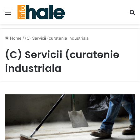
Menu
Se
Home
/
(C) Servicii (curatenie industriala
(C) Servicii (curatenie
industriala