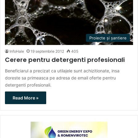
Proiecte și șantiere
InfoHale
19 septembrie 2012
405
Cerere pentru detergenti profesionali
Beneficiarul a precizat ca utilajele sunt achizitionate, insa
doreste sa primeasca pe adresa de email oferte pentru
detergenti profesionali.
Read More »