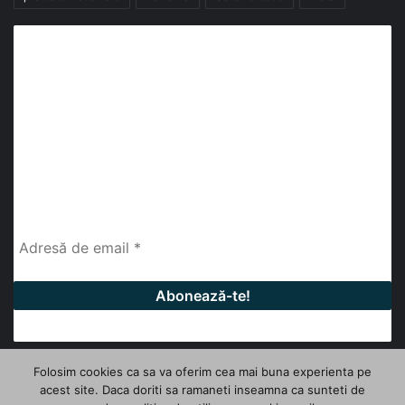
Abonează-te la buletinul nostru de știri
abonează-te la newsletter
Fii la curent cu ultimele știri, analize și interviuri despre
piața construcțiilor industriale alături de cei peste
13.000 abonați prin newsletterul lunar de la InfoHale.
Folosim cookies ca sa va oferim cea mai buna experienta pe
acest site. Daca doriti sa ramaneti inseamna ca sunteti de
© Copyright 2026, All Rights Reserved | InfoHale