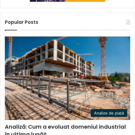
Popular Posts
Analize de piață
Analiză: Cum a evoluat domeniul industrial
în ultima lună?