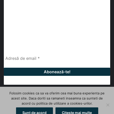
Abonează-te la buletinul nostru de știri
abonează-te la newsletter
Fii la curent cu ultimele știri, analize și interviuri despre
piața construcțiilor industriale alături de cei peste
13.000 abonați prin newsletterul lunar de la InfoHale.
Folosim cookies ca sa va oferim cea mai buna experienta pe
acest site. Daca doriti sa ramaneti inseamna ca sunteti de
© Copyright 2026, All Rights Reserved | InfoHale
acord cu politica de utilizare a cookies-urilor.
Facebook
LinkedIn
YouTube
Sunt de acord
Citeste mai multe