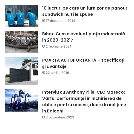
10 lucruri pe care un furnizor de panouri
sandwich nu ti le spune
17 decembrie 2014
Bihor: Cum a evoluat piața industrială
în 2020-2021?
2 februarie 2021
POARTA AUTOPORTANTĂ – specificații
și avantaje
22 aprilie 2019
Interviu cu Anthony Pille, CEO Mateco:
Vârful performanței în închirierea de
utilaje pentru acces și lucru la înălțime
în Balcani
2 octombrie 2023