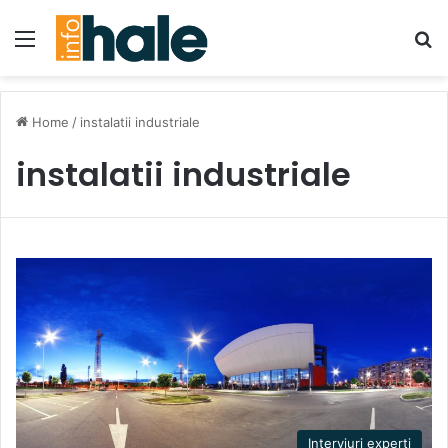
Menu
Se
Home
/
instalatii industriale
instalatii industriale
Interviuri experti