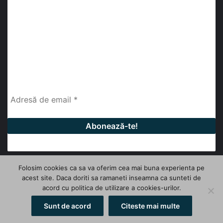
abonează-te la newsletter
Fii la curent cu ultimele știri, analize și interviuri despre
piața construcțiilor industriale alături de cei peste
13.000 abonați prin newsletterul lunar de la InfoHale.
Folosim cookies ca sa va oferim cea mai buna experienta pe
acest site. Daca doriti sa ramaneti inseamna ca sunteti de
© Copyright 2026, All Rights Reserved | InfoHale
acord cu politica de utilizare a cookies-urilor.
Facebook
LinkedIn
YouTube
Sunt de acord
Citeste mai multe