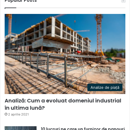
Popular Posts
Analize de piață
Analiză: Cum a evoluat domeniul industrial
în ultima lună?
2 aprilie 2021
10 lucruri pe care un furnizor de panouri