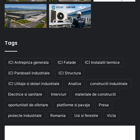
Tags
(C) Antrepriza generala
(C) Fatade
(C) Instalatii termice
(C) Pardoseli industriale
(C) Structura
(C) Utilaje si dotari industriale
Analize
constructii industriale
Electrice si sanitare
Interviuri
materiale de constructii
oportunitati de ofertare
platforme si pavaje
Presa
proiecte industriale
Romania
Usi si ferestre
Victa
Abonează-te la buletinul nostru de știri