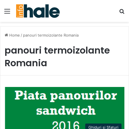
Menu
Se
Home
/
panouri termoizolante Romania
panouri termoizolante
Romania
Ghiduri și Sfaturi