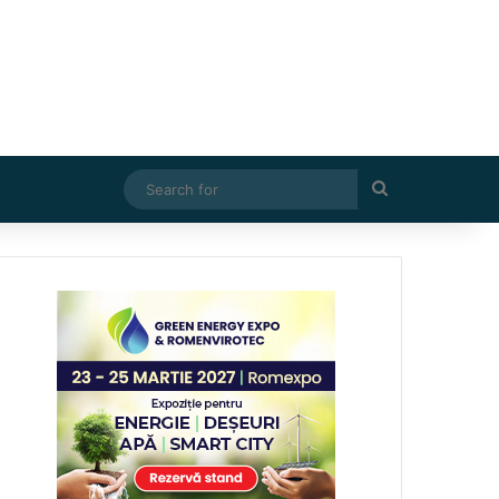
Search
for