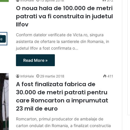
InfoHale
13 aprilie 2018
372
O noua hala de 100.000 de metri
patrati va fi construita in judetul
Ilfov
Conform datelor verificate de Victa.ro, singura
re
asistenta de ofertare la santierele din Romania, in
judetul Ilfov a fost confirmata o…
Read More »
InfoHale
29 martie 2018
411
A fost finalizata fabrica de
30.000 de metri patrati pentru
care Romcarton a imprumutat
23 mil de euro
Romcarton, primul producator de ambalaje de
carton ondulat din Romania, a finalizat constructia