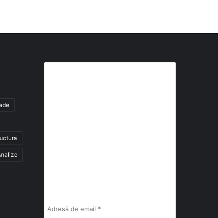
Abonează-te la buletinul nostru
de știri
tade
abonează-te la newsletter
ructura
Fii la curent cu ultimele știri, analize și
interviuri despre piața construcțiilor
nalize
industriale alături de cei peste 13.000
abonați prin newsletterul lunar de la
InfoHale.