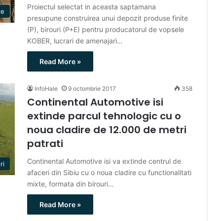
Proiectul selectat in aceasta saptamana
re
presupune construirea unui depozit produse finite
(P), birouri (P+E) pentru producatorul de vopsele
KOBER, lucrari de amenajari…
Read More »
InfoHale
9 octombrie 2017
358
Continental Automotive isi
extinde parcul tehnologic cu o
noua cladire de 12.000 de metri
patrati
Continental Automotive isi va extinde centrul de
ri
afaceri din Sibiu cu o noua cladire cu functionalitati
mixte, formata din birouri…
Read More »