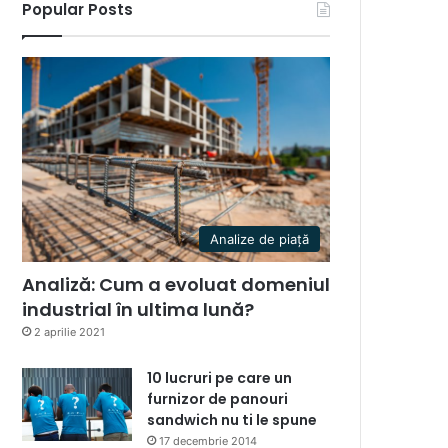
Popular Posts
Analize de piață
Analiză: Cum a evoluat domeniul
industrial în ultima lună?
2 aprilie 2021
10 lucruri pe care un
furnizor de panouri
sandwich nu ti le spune
17 decembrie 2014