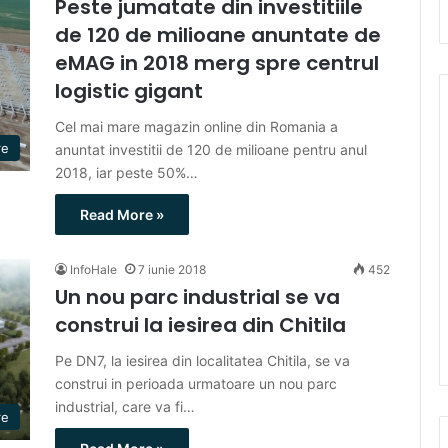
Peste jumatate din investitiile
de 120 de milioane anuntate de
eMAG in 2018 merg spre centrul
logistic gigant
Cel mai mare magazin online din Romania a
re
anuntat investitii de 120 de milioane pentru anul
2018, iar peste 50%…
Read More »
InfoHale
7 iunie 2018
452
Un nou parc industrial se va
construi la iesirea din Chitila
Pe DN7, la iesirea din localitatea Chitila, se va
construi in perioada urmatoare un nou parc
industrial, care va fi…
re