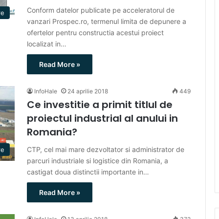
Conform datelor publicate pe acceleratorul de
re
vanzari Prospec.ro, termenul limita de depunere a
ofertelor pentru constructia acestui proiect
localizat in…
Read More »
InfoHale
24 aprilie 2018
449
Ce investitie a primit titlul de
proiectul industrial al anului in
Romania?
CTP, cel mai mare dezvoltator si administrator de
re
parcuri industriale si logistice din Romania, a
castigat doua distinctii importante in…
Read More »