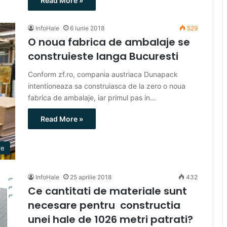
Read More »
InfoHale
6 iunie 2018
529
O noua fabrica de ambalaje se
construieste langa Bucuresti
Conform zf.ro, compania austriaca Dunapack
intentioneaza sa construiasca de la zero o noua
fabrica de ambalaje, iar primul pas in…
Read More »
re
InfoHale
25 aprilie 2018
432
Ce cantitati de materiale sunt
necesare pentru constructia
unei hale de 1026 metri patrati?