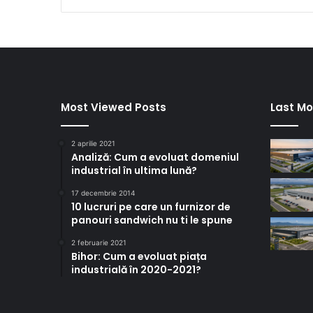
Most Viewed Posts
Last Mo
2 aprilie 2021
Analiză: Cum a evoluat domeniul
industrial în ultima lună?
17 decembrie 2014
10 lucruri pe care un furnizor de
panouri sandwich nu ti le spune
2 februarie 2021
Bihor: Cum a evoluat piața
industrială în 2020-2021?