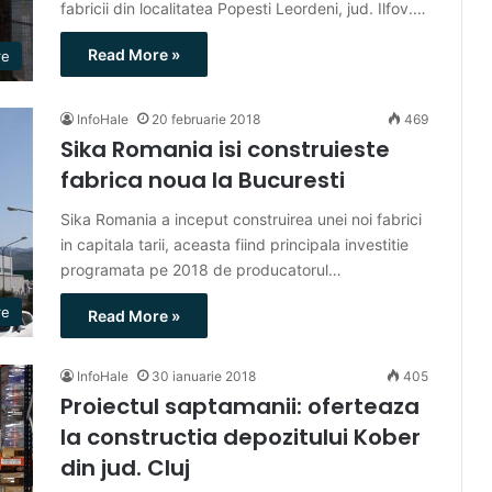
fabricii din localitatea Popesti Leordeni, jud. Ilfov.…
Read More »
re
InfoHale
20 februarie 2018
469
Sika Romania isi construieste
fabrica noua la Bucuresti
Sika Romania a inceput construirea unei noi fabrici
in capitala tarii, aceasta fiind principala investitie
programata pe 2018 de producatorul…
re
Read More »
InfoHale
30 ianuarie 2018
405
Proiectul saptamanii: oferteaza
la constructia depozitului Kober
din jud. Cluj